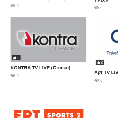
TV100
0
0
0
0
KONTRA TV LIVE (Greece)
Αρτ TV LI
0
0