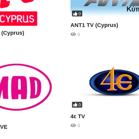
0
ANT1 TV (Cyprus)
(Cyprus)
0
0
4ε TV
0
IVE