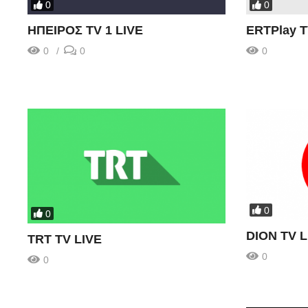
0
0
ΗΠΕΙΡΟΣ TV 1 LIVE
ERTPlay T
0
0
0
0
0
DION TV L
TRT TV LIVE
0
0