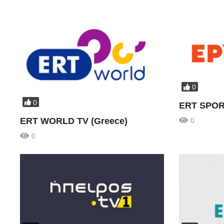
0
0
ERT SPORT
ERT WORLD TV (Greece)
0
0