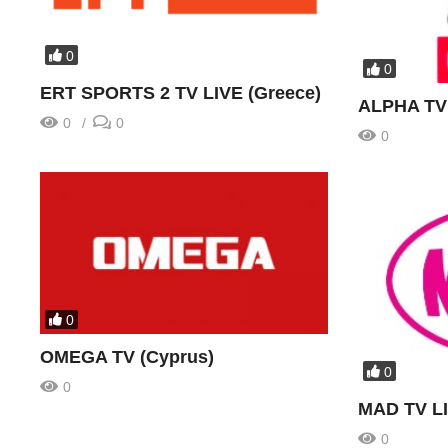
0
0
ERT SPORTS 2 TV LIVE (Greece)
ALPHA TV 
0
0
0
0
OMEGA TV (Cyprus)
0
0
MAD TV L
0