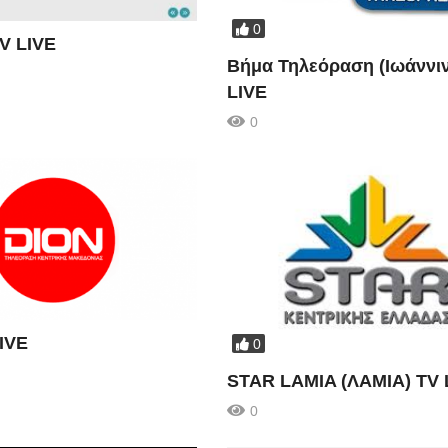
0
V LIVE
Βήμα Τηλεόραση (Ιωάννι
LIVE
0
IVE
0
STAR LAMIA (ΛΑΜΙΑ) TV 
0