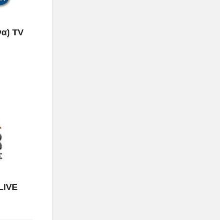
να) TV
LIVE