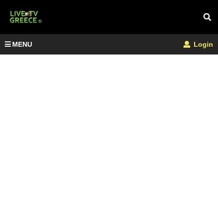
MENU
Login