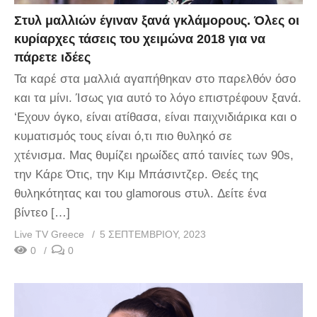
Στυλ μαλλιών έγιναν ξανά γκλάμορους. Όλες οι
κυρίαρχες τάσεις του χειμώνα 2018 για να
πάρετε ιδέες
Τα καρέ στα μαλλιά αγαπήθηκαν στο παρελθόν όσο
και τα μίνι. Ίσως για αυτό το λόγο επιστρέφουν ξανά.
‘Εχουν όγκο, είναι ατίθασα, είναι παιχνιδιάρικα και ο
κυματισμός τους είναι ό,τι πιο θυληκό σε
χτένισμα. Μας θυμίζει ηρωίδες από ταινίες των 90s,
την Κάρε Ότις, την Κιμ Μπάσιντζερ. Θεές της
θυληκότητας και του glamorous στυλ. Δείτε ένα
βίντεο […]
Live TV Greece
5 ΣΕΠΤΕΜΒΡΊΟΥ, 2023
0
0