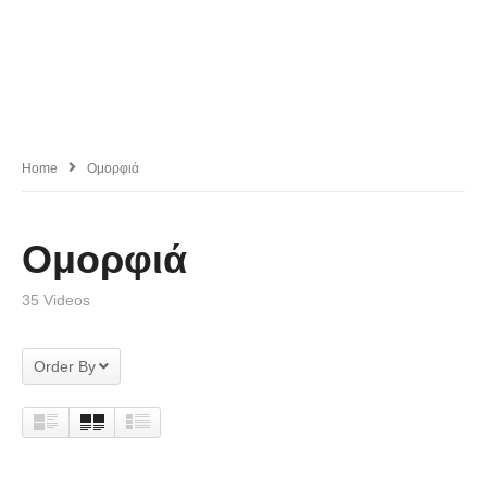
Home
Ομορφιά
Ομορφιά
35 Videos
Order By