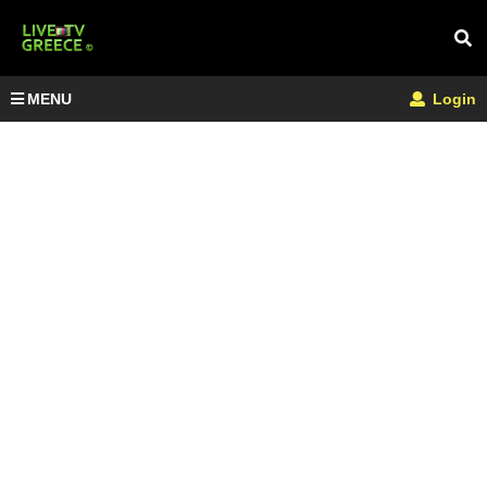
MENU
Login