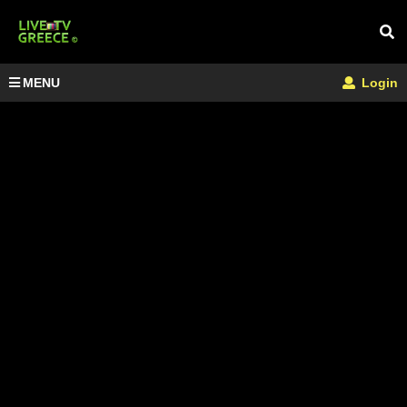
MENU
Login