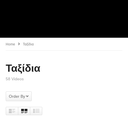
Home
Ταξίδια
Ταξίδια
58 Videos
Order By