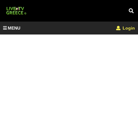
MENU
Login