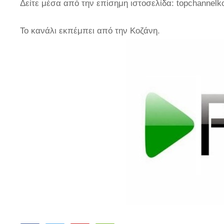
Δείτε μέσα από την επίσημη ιστοσελίδα: topchannelk
Το κανάλι εκπέμπει από την Κοζάνη.