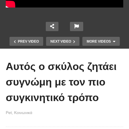
PREV VIDEO
NEXT VIDEO
MORE VIDEOS
Αυτός ο σκύλος ζητάει
συγνώμη με τον πιο
συγκινητικό τρόπο
Έβαλαν κάμερα έξω από αυτήν τη
σπηλιά και δείτε τι κατέγραψαν!
Pet
Κοινωνικά
(Βίντεο)