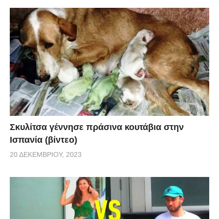
Σκυλίτσα γέννησε πράσινα κουτάβια στην
Ισπανία (βίντεο)
20 ΔΕΚΕΜΒΡΊΟΥ, 2023