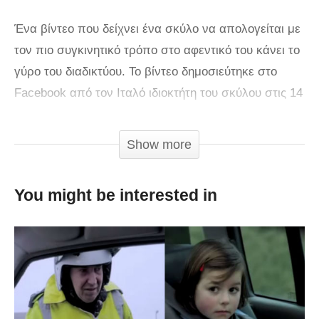
Ένα βίντεο που δείχνει ένα σκύλο να απολογείται με
τον πιο συγκινητικό τρόπο στο αφεντικό του κάνει το
γύρο του διαδικτύου. Το βίντεο δημοσιεύτηκε στο
Facebook από τον Ιταλό ιδιοκτήτη του σκύλου στις 14
Σεπτεμβρίου και έχει έχει ήδη κοινοποιηθεί
εκατοντάδες χιλιάδες φορές. Δεν γνωρίζουμε τι ζημιά
Show more
είχε κάνει ο σκύλος, όμως όπως φαίνεται και από το
κλιπ, ο ιδιοκτήτης του το συγχώρεσε αμέσως.
You might be interested in
via