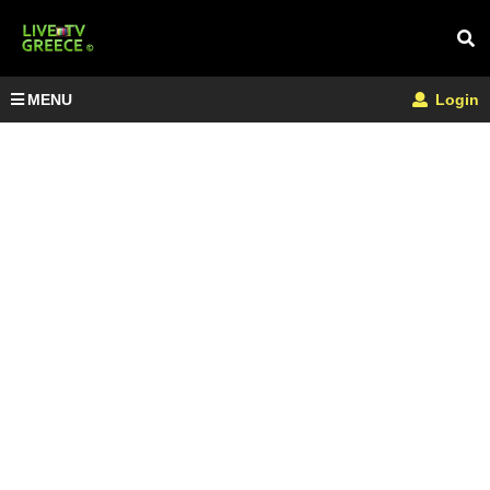
MENU
Login