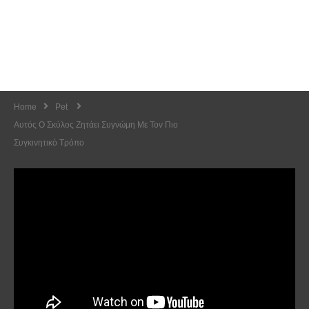
Home
Pet
Αυτός Ο Σκύλος Ζητάει Συγνώμη Με Τον Πιο
Συγκινητικό Τρόπο