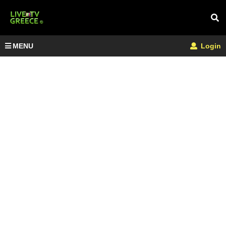
MENU
Login