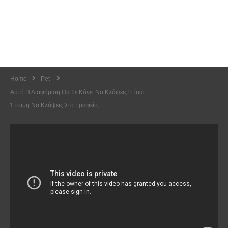
Home
Pet
Αυτή Η Διαφήμιση Θα Σε Κάνει Να Κλάψεις! Είσαι
Έτοιμη Να Κλάψεις Στο Γραφείο;