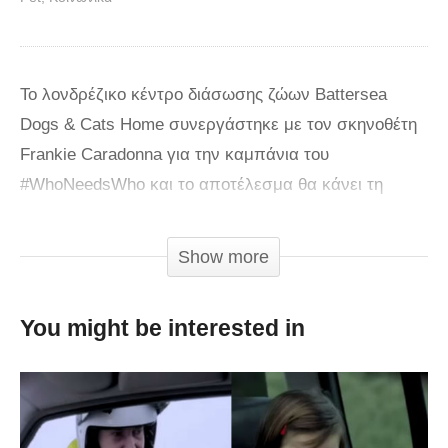
Το λονδρέζικο κέντρο διάσωσης ζώων Battersea
Dogs & Cats Home συνεργάστηκε με τον σκηνοθέτη
Frankie Caradonna για την καμπάνια του
#WhoNeedsWho και το αποτέλεσμα θα κάνει τη
μάσκαρα να κυλήσει πάνω στα μάγουλά σου. Ο
Caradonna πέρασε ένα σαββατοκύριακο του
Show more
Σεπτεμβρίου ταξιδεύοντας στην Αγγλία και
φιλμάροντας οικογένειες που έχουν υιοθετήσει
You might be interested in
κατοικίδια από το κέντρο. Είσαι έτοιμη να κλάψεις
στο γραφείο;
via