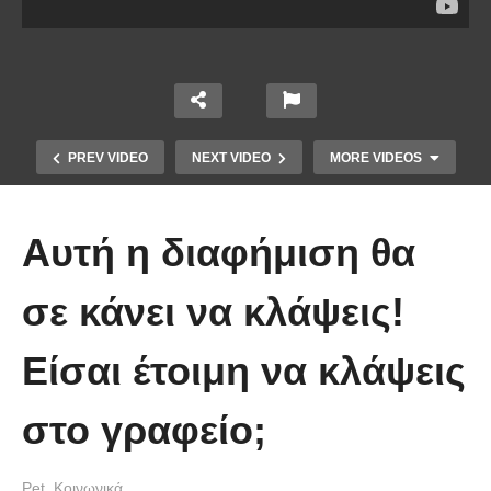
PREV VIDEO
NEXT VIDEO
MORE VIDEOS
Αυτή η διαφήμιση θα
σε κάνει να κλάψεις!
Είσαι έτοιμη να κλάψεις
Έβαλαν κάμερα έξω από αυτήν τη
σπηλιά και δείτε τι κατέγραψαν!
στο γραφείο;
(Βίντεο)
Pet
Κοινωνικά