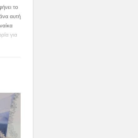
φήνει το
μάνα αυτή
υναίκα
ορία για
ρέφει
μάδες σας