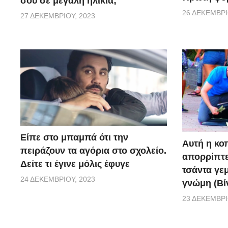
σου σε μεγάλη ηλικία;
26 ΔΕΚΕΜΒΡΊ
27 ΔΕΚΕΜΒΡΊΟΥ, 2023
Είπε στο μπαμπά ότι την
Αυτή η κο
πειράζουν τα αγόρια στο σχολείο.
απορρίπτει
Δείτε τι έγινε μόλις έφυγε
τσάντα γεμ
24 ΔΕΚΕΜΒΡΊΟΥ, 2023
γνώμη (Βί
23 ΔΕΚΕΜΒΡΊ