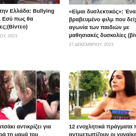
την Ελλάδα: Bullying
«Είμαι δυσλεκτικός»: Ένα
. Εσύ πως θα
βραβευμένο φιλμ που δείχ
ες;(Βίντεο)
αγωνία των παιδιών με
μαθησιακές δυσκολίες (βί
ΟΥ, 2023
27 ΔΕΚΕΜΒΡΊΟΥ, 2023
τσάκι αντικρίζει για
12 ενοχλητικά πράγματα 
ά τη μαμά του
αντιμετωπίζουν οι γυναίκε