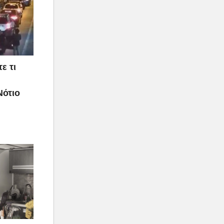
ε τι
Νότιο