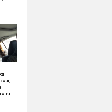
αι
 τους
α
τό το