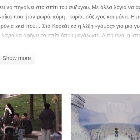
ει να πηγαίνει στο σπίτι του συζύγου. Με άλλα λόγια να α
υναίκα που ήταν μωρό, κόρη , κυρία, σύζυγος και μάνα. Η 
 χρόνια εκεί που… Στα Κορεάτικα η λέξη «γάμος» για μια γ
 λόγια να αφήνει το σπίτι όπου μεγάλωσε. Αυτή είναι η ιστ
ι μάνα. Η μάνα αυτή έχει φύγει από το σπίτι της και επιστ
 άλλο ένα μυστικό. Δείτε το βίντεο και αγκαλιάσετε τις μα
Show more