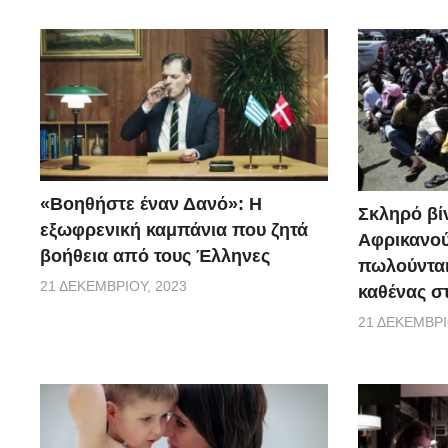
«Βοηθήστε έναν Δανό»: H
Σκληρό βίν
εξωφρενική καμπάνια που ζητά
Αφρικανού
βοήθεια από τους Έλληνες
πωλούνται
21 ΔΕΚΕΜΒΡΊΟΥ, 2023
καθένας σ
21 ΔΕΚΕΜΒΡΊ