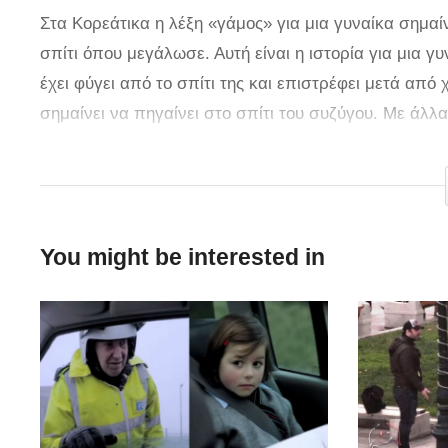
Στα Κορεάτικα η λέξη «γάμος» για μια γυναίκα σημαίν
σπίτι όπου μεγάλωσε. Αυτή είναι η ιστορία για μια γ
έχει φύγει από το σπίτι της και επιστρέφει μετά από
σημαίνει να πηγαίνει στο σπίτι του συζύγου. Με άλλα
μια γυναίκα που ήταν μωρό, κόρη , κυρία, σύζυγος κα
μετά από χρόνια εκεί που μεγάλωσε και μας διηγείται
αλλά και όλες τις μαμάδες του κόσμου.
You might be interested in
via