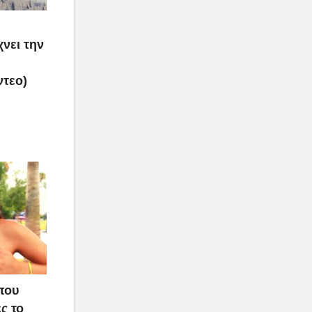
νει την
ντεο)
που
ς το