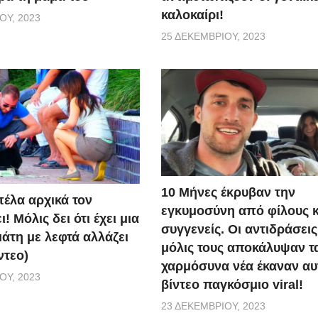
καλοκαίρι!
ΟΥ, 2023
25 ΔΕΚΕΜΒΡΊΟΥ, 2023
10 Μήνες έκρυβαν την
πέλα αρχικά τον
εγκυμοσύνη από φίλους κ
! Μόλις δει ότι έχει μια
συγγενείς. Οι αντιδράσεις
άτη με λεφτά αλλάζει
μόλις τους αποκάλυψαν τ
ντεο)
χαρμόσυνα νέα έκαναν αυ
ΟΥ, 2023
βίντεο παγκόσμιο viral!
23 ΔΕΚΕΜΒΡΊΟΥ, 2023