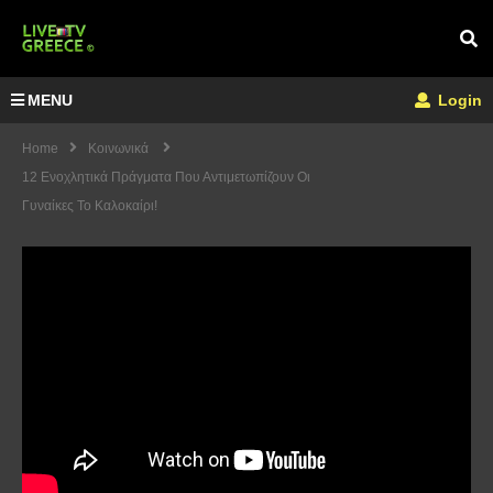
MENU
Login
Home
Κοινωνικά
12 Ενοχλητικά Πράγματα Που Αντιμετωπίζουν Οι
Γυναίκες Το Καλοκαίρι!