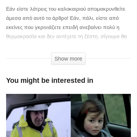
Εάν είστε λάτρεις του καλοκαιριού απομακρυνθείτε
άμεσα από αυτό το άρθρο! Εάν, πάλι, είστε από
εκείνες που γκρινιάζετε επειδή ανεβαίνει πολύ η
θερμοκρασία και δεν αντέχετε τη ζέστη, σίγουρα θα
απολαύσετε αυτά που ακολουθούν.
Μικρά καλοκαιρινά βάσανα της καθημερινότητας που
Show more
όλα τα κορίτσια αναγνωρίζουν!
You might be interested in
via