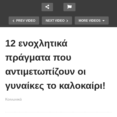
PREV VIDEO
NEXT VIDEO
MORE VIDEOS
12 ενοχλητικά
πράγματα που
αντιμετωπίζουν οι
Ένα ζευγάρι τον πρώτο χρόνο VS
το ίδιο ζευγάρι 5 χρόνια μετά!
γυναίκες το καλοκαίρι!
(Βίντεο)
Κοινωνικά