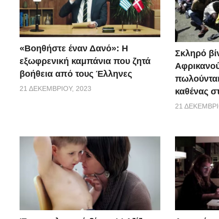
«Βοηθήστε έναν Δανό»: H
Σκληρό βίν
εξωφρενική καμπάνια που ζητά
Αφρικανού
βοήθεια από τους Έλληνες
πωλούνται
21 ΔΕΚΕΜΒΡΊΟΥ, 2023
καθένας σ
21 ΔΕΚΕΜΒΡΊ