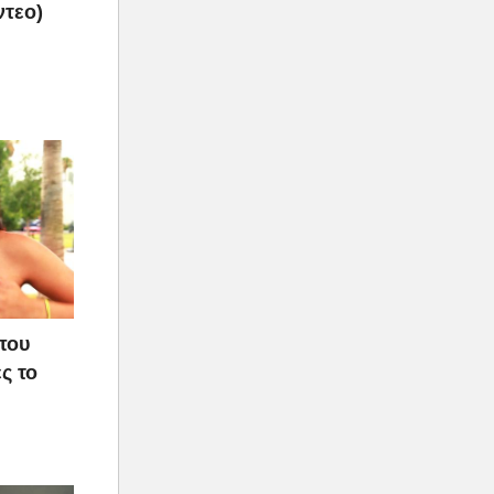
ντεο)
που
ς το