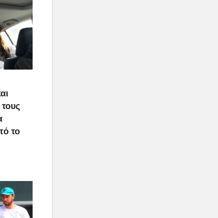
αι
 τους
α
τό το