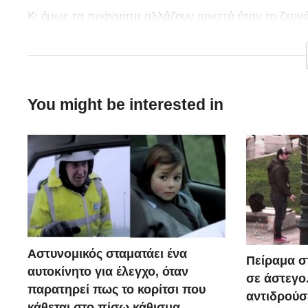
Κι όμως τα πράγματα αλλάζουν αρκετά όταν το ζευγά
μαζί… Παραπάνω δείτε το εκπληκτικό Video
You might be interested in
Αστυνομικός σταματάει ένα
Πείραμα σ
αυτοκίνητο για έλεγχο, όταν
σε άστεγο
παρατηρεί πως το κορίτσι που
αντιδρούσ
κάθεται στο πίσω κάθισμα,