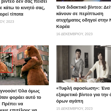
 βίντεο δεν σας πείσει
Ένα διδακτικό βίντεο: Δείτ
 κάτω το κινητό σας,
κάνουν σε περίπτωση
ορεί τίποτα
ατυχήματος οδηγοί στην 
ΟΥ, 2023
Κορέα
16 ΔΕΚΕΜΒΡΊΟΥ, 2023
«Τυφλή αφοσίωση»: Ένα
αγνοούν! Όλα όμως
εξαιρετικό βίντεο για την
όταν φοράει αυτό το
όρων αγάπη
! Πρέπει να
15 ΔΕΚΕΜΒΡΊΟΥ, 2023
υμε επιτέλους να