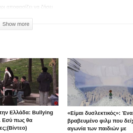
ρι αποφασίζει να ζήσει
Show more
την Ελλάδα: Bullying
«Είμαι δυσλεκτικός»: Ένα
. Εσύ πως θα
βραβευμένο φιλμ που δείχ
ες;(Βίντεο)
αγωνία των παιδιών με