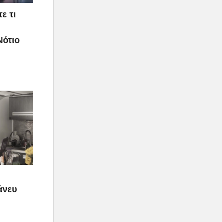
ε τι
Νότιο
 άνευ