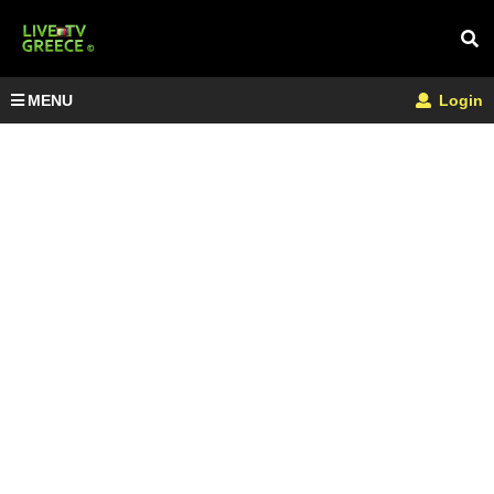
MENU
Login