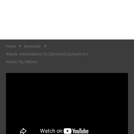
Home
Κοινωνικά
Φάρσα: Aπελπισμένος Για Σεξοuαλική Εμπειρία Στο
Κέντρο Της Αθήνας!