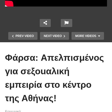
PREV VIDEO
NEXT VIDEO
MORE VIDEOS
Φάρσα: Aπελπισμένος
για σεξοuαλική
εμπειρία στο κέντρο
Ένα ζευγάρι τον πρώτο χρόνο VS
το ίδιο ζευγάρι 5 χρόνια μετά!
της Αθήνας!
(Βίντεο)
Κοινωνικά