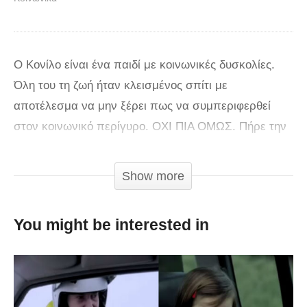
Ο Κονίλο είναι ένα παιδί με κοινωνικές δυσκολίες.
Όλη του τη ζωή ήταν κλεισμένος σπίτι με
αποτέλεσμα να μην ξέρει πως να συμπεριφερθεί
στον κοινωνικό περίγυρο. ΟΧΙ ΠΙΑ ΟΜΩΣ. Πήρε την
απόφαση να γυρίσει την Αθήνα ώστε να καταφέρει
να προσαρμοστεί στο κοινωνικό σύνολο. Θα τα
Show more
καταφέρει κάποτε άραγε;
You might be interested in
via