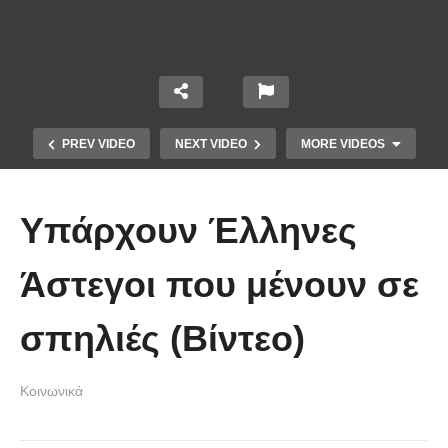
PREV VIDEO
NEXT VIDEO
MORE VIDEOS
Υπάρχουν Έλληνες
Άστεγοι που μένουν σε
σπηλιές (Βίντεο)
Ένα ζευγάρι τον πρώτο χρόνο VS
το ίδιο ζευγάρι 5 χρόνια μετά!
Κοινωνικά
(Βίντεο)