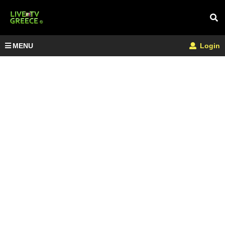
MENU
Login