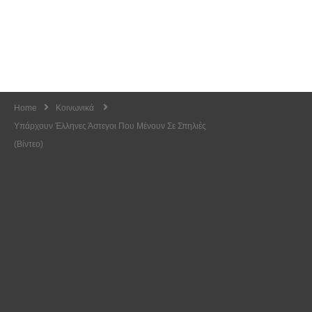
Home
Κοινωνικά
Υπάρχουν Έλληνες Άστεγοι Που Μένουν Σε Σπηλιές
(Βίντεο)