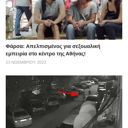
Φάρσα: Aπελπισμένος για σεξοuαλική
εμπειρία στο κέντρο της Αθήνας!
23 ΝΟΕΜΒΡΊΟΥ, 2023