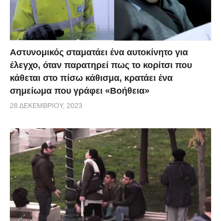
ενώ περνάνε από τον καθρέφτη όλες οι γυναίκες, ο
Legend τραγουδάει στο You & I, «όλα τα αστέρια του
κόσμου, δεν λάμπουν φωτεινότερα από ότι εσείς».
Αστυνομικός σταματάει ένα αυτοκίνητο για
έλεγχο, όταν παρατηρεί πως το κορίτσι που
κάθεται στο πίσω κάθισμα, κρατάει ένα
σημείωμα που γράφει «Βοήθεια»
28 ΔΕΚΕΜΒΡΊΟΥ, 2023