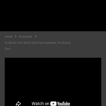
Home
Κοινωνικά
Το Βίντεο Που Θα Σε Κάνει Να Αγαπήσεις Τον Εαυτό
Σου!