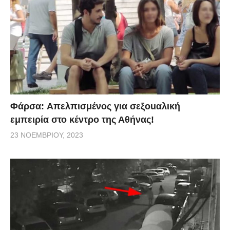
Φάρσα: Aπελπισμένος για σεξοuαλική
εμπειρία στο κέντρο της Αθήνας!
23 ΝΟΕΜΒΡΊΟΥ, 2023