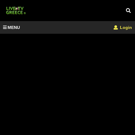
MENU
Login