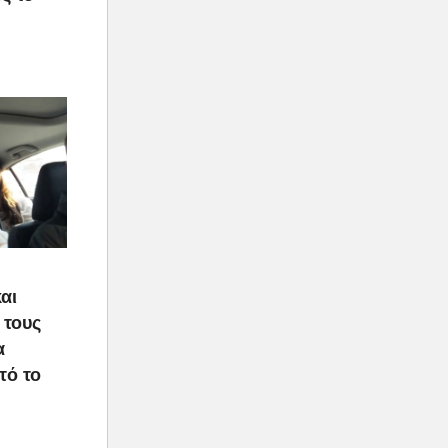
αι
 τους
α
τό το