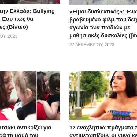
την Ελλάδα: Bullying
«Είμαι δυσλεκτικός»: Ένα
. Εσύ πως θα
βραβευμένο φιλμ που δείχ
ες;(Βίντεο)
αγωνία των παιδιών με
μαθησιακές δυσκολίες (βί
ΟΥ, 2023
27 ΔΕΚΕΜΒΡΊΟΥ, 2023
τσάκι αντικρίζει για
12 ενοχλητικά πράγματα 
ά τη μαμά του
αντιμετωπίζουν οι γυναίκε