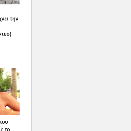
νει την
ντεο)
που
ς το