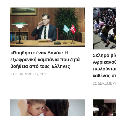
«Βοηθήστε έναν Δανό»: H
Σκληρό βίν
εξωφρενική καμπάνια που ζητά
Αφρικανού
βοήθεια από τους Έλληνες
πωλούνται
21 ΔΕΚΕΜΒΡΊΟΥ, 2023
καθένας σ
21 ΔΕΚΕΜΒΡΊ