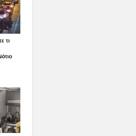
ε τι
Νότιο