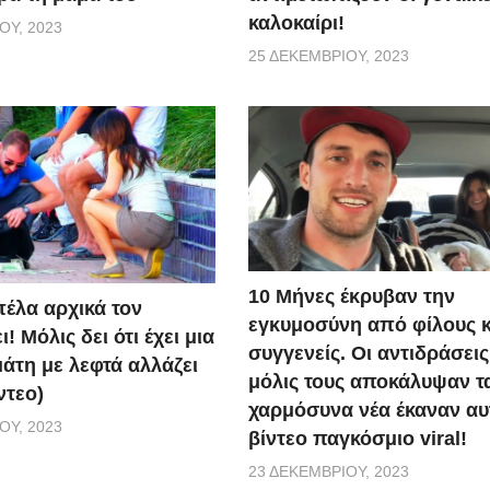
καλοκαίρι!
ΟΥ, 2023
25 ΔΕΚΕΜΒΡΊΟΥ, 2023
10 Μήνες έκρυβαν την
πέλα αρχικά τον
εγκυμοσύνη από φίλους κ
! Μόλις δει ότι έχει μια
συγγενείς. Οι αντιδράσεις
άτη με λεφτά αλλάζει
μόλις τους αποκάλυψαν τ
ντεο)
χαρμόσυνα νέα έκαναν αυ
ΟΥ, 2023
βίντεο παγκόσμιο viral!
23 ΔΕΚΕΜΒΡΊΟΥ, 2023