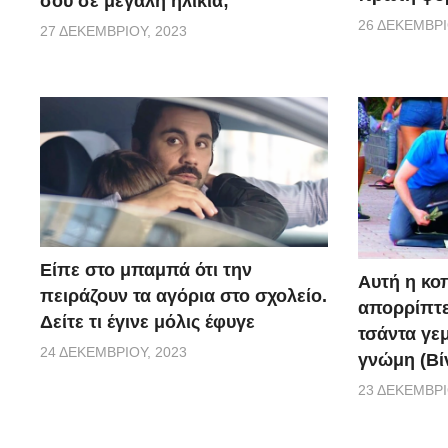
σου σε μεγάλη ηλικία;
26 ΔΕΚΕΜΒΡΊ
27 ΔΕΚΕΜΒΡΊΟΥ, 2023
Είπε στο μπαμπά ότι την
Αυτή η κο
πειράζουν τα αγόρια στο σχολείο.
απορρίπτει
Δείτε τι έγινε μόλις έφυγε
τσάντα γεμ
24 ΔΕΚΕΜΒΡΊΟΥ, 2023
γνώμη (Βί
23 ΔΕΚΕΜΒΡΊ