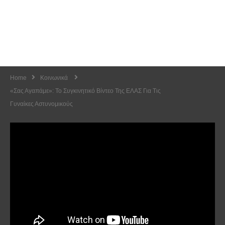
Home
Κοινωνικά
«Σας Αγαπάμε»: Το Συγκινητικό Βίντεο Της ΕΛΑΣ Για Τις
Γυναίκες Αστυνομικούς