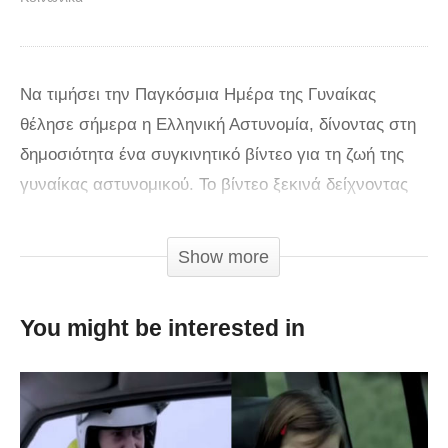
Να τιμήσει την Παγκόσμια Ημέρα της Γυναίκας
θέλησε σήμερα η Ελληνική Αστυνομία, δίνοντας στη
δημοσιότητα ένα συγκινητικό βίντεο για τη ζωή της
γυναίκας αστυνομικού. Το βίντεο ξεκινά δείχνοντας
μία γυναίκα που ξυπνά νωρίς το πρωί και ξεκινά να
προσφέρει τις υπηρεσίες της. Από τα γραφεία της
Show more
Ελληνικής Αστυνομίας, το κέντρο επιχειρήσεων της
Πυροσβεστικής, την Τροχαία, σε μηχανές της ομάδας
You might be interested in
ΔΙΑΣ, στη μάχη κατάσβεσης φωτιάς και σε ρόλο
διασώστη, μέχρι το βράδυ που γυρίζει στο σπίτι και
αγκαλιάζει στοργικά τα παιδιά της.