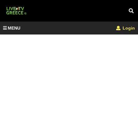
MENU
Login