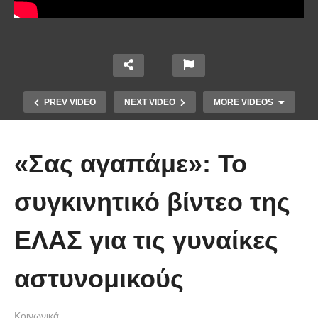
PREV VIDEO
NEXT VIDEO
MORE VIDEOS
«Σας αγαπάμε»: Το
συγκινητικό βίντεο της
ΕΛΑΣ για τις γυναίκες
Ένα ζευγάρι τον πρώτο χρόνο VS
το ίδιο ζευγάρι 5 χρόνια μετά!
αστυνομικούς
(Βίντεο)
Κοινωνικά