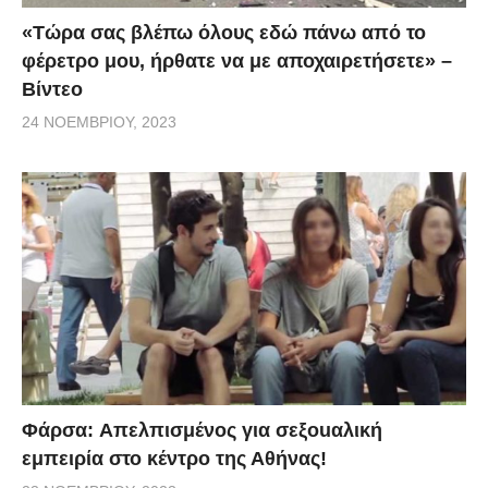
«Τώρα σας βλέπω όλους εδώ πάνω από το
φέρετρο μου, ήρθατε να με αποχαιρετήσετε» –
Βίντεο
24 ΝΟΕΜΒΡΊΟΥ, 2023
Φάρσα: Aπελπισμένος για σεξοuαλική
εμπειρία στο κέντρο της Αθήνας!