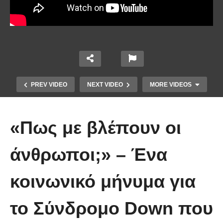
PREV VIDEO
NEXT VIDEO
MORE VIDEOS
«Πως με βλέπουν οι
άνθρωποι;» – Ένα
κοινωνικό μήνυμα για
Ένα ζευγάρι τον πρώτο χρόνο VS
το ίδιο ζευγάρι 5 χρόνια μετά!
το Σύνδρομο Down που
(Βίντεο)