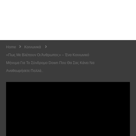
Home
Κοινωνικά
«Πως Με Βλέπουν Οι Άνθρωποι;» – Ένα Κοινωνικό
Μήνυμα Για Το Σύνδρομο Down Που Θα Σας Κάνει Να
Αναθεωρήσετε Πολλά..