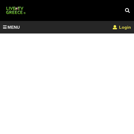
MENU
Login