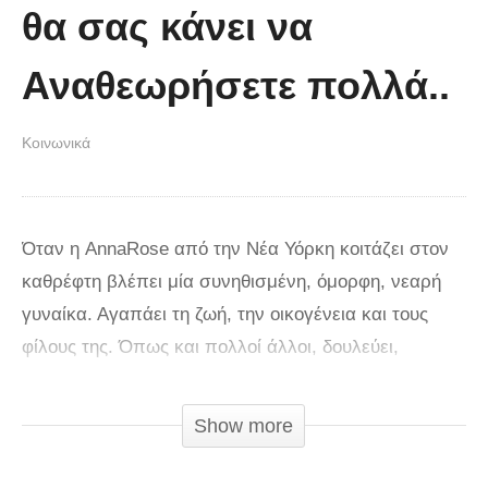
θα σας κάνει να
Αναθεωρήσετε πολλά..
Κοινωνικά
Όταν η AnnaRose από την Νέα Υόρκη κοιτάζει στον
καθρέφτη βλέπει μία συνηθισμένη, όμορφη, νεαρή
γυναίκα. Αγαπάει τη ζωή, την οικογένεια και τους
φίλους της. Όπως και πολλοί άλλοι, δουλεύει,
χορεύει, γελάει και μερικές φορές κλαίει. Αλλά στο
1:32 αλλάζει εντελώς η κάμερα και δείχνει πώς την
Show more
βλέπει ο κόσμος: