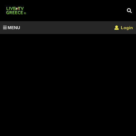
MENU
Login