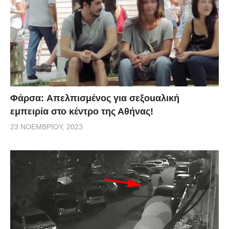
Φάρσα: Aπελπισμένος για σεξοuαλική
εμπειρία στο κέντρο της Αθήνας!
23 ΝΟΕΜΒΡΊΟΥ, 2023