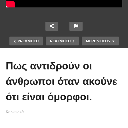
PREV VIDEO
NEXT VIDEO
MORE VIDEOS
Πως αντιδρούν οι
άνθρωποι όταν ακούνε
ότι είναι όμορφοι.
Ένα ζευγάρι τον πρώτο χρόνο VS
το ίδιο ζευγάρι 5 χρόνια μετά!
Κοινωνικά
(Βίντεο)