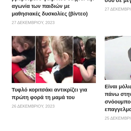
σου σε μεγ
αγωνία των παιδιών με
27 ΔΕΚΕΜΒΡΊ
μαθησιακές δυσκολίες (βίντεο)
27 ΔΕΚΕΜΒΡΊΟΥ, 2023
Είναι μόλι
Τυφλό κοpιτσάκι αντικρίζει για
πάνω στην
πρώτη φορά τη μαμά του
σνόουμπο
26 ΔΕΚΕΜΒΡΊΟΥ, 2023
επαγγελμα
25 ΔΕΚΕΜΒΡΊ