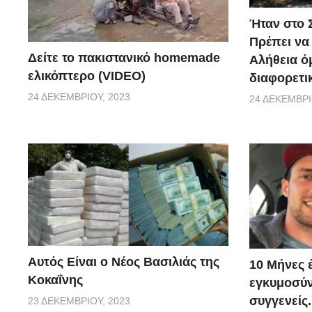
Ήταν στο Σ
Πρέπει να
Δείτε το πακιστανικό homemade
Αλήθεια ό
ελικόπτερο (VIDEO)
διαφορετι
24 ΔΕΚΕΜΒΡΊΟΥ, 2023
24 ΔΕΚΕΜΒΡΊ
Αυτός Είναι ο Νέος Βασιλιάς της
10 Μήνες 
Κοκαΐνης
εγκυμοσύν
συγγενείς.
23 ΔΕΚΕΜΒΡΊΟΥ, 2023