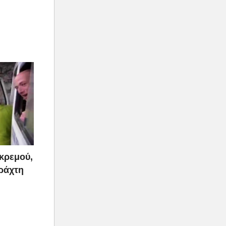
γκρεμού,
ράχτη