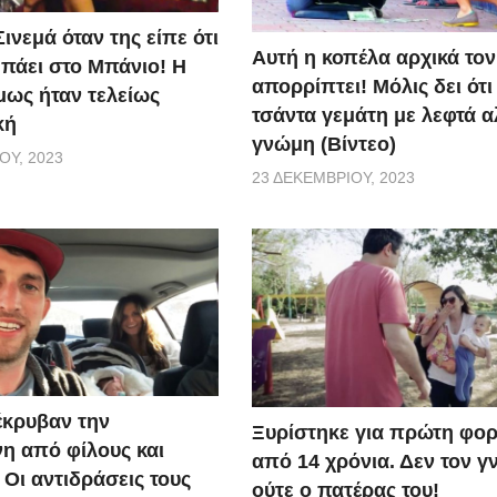
ινεμά όταν της είπε ότι
Αυτή η κοπέλα αρχικά τον
 πάει στο Μπάνιο! Η
απορρίπτει! Μόλις δει ότι 
μως ήταν τελείως
τσάντα γεμάτη με λεφτά α
κή
γνώμη (Βίντεο)
ΟΥ, 2023
23 ΔΕΚΕΜΒΡΊΟΥ, 2023
έκρυβαν την
Ξυρίστηκε για πρώτη φορ
η από φίλους και
από 14 χρόνια. Δεν τον γ
 Οι αντιδράσεις τους
ούτε ο πατέρας του!