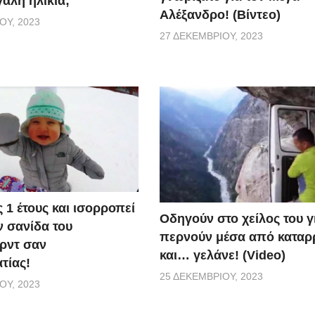
άλη ηλικία;
Αλέξανδρο! (Βίντεο)
ΟΥ, 2023
27 ΔΕΚΕΜΒΡΊΟΥ, 2023
ς 1 έτους και ισορροπεί
Οδηγούν στο χείλος του 
 σανίδα του
περνούν μέσα από καταρ
ρντ σαν
και… γελάνε! (Video)
τίας!
25 ΔΕΚΕΜΒΡΊΟΥ, 2023
ΟΥ, 2023