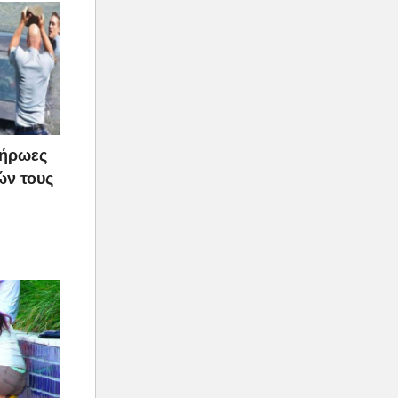
 ήρωες
ών τους