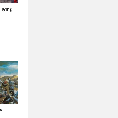
llying
ν