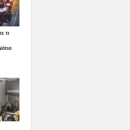
ε τι
Νότιο