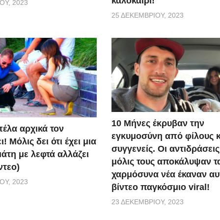
καλοκαίρι!
ΟΥ, 2023
25 ΔΕΚΕΜΒΡΊΟΥ, 2023
10 Μήνες έκρυβαν την
πέλα αρχικά τον
εγκυμοσύνη από φίλους κ
! Μόλις δει ότι έχει μια
συγγενείς. Οι αντιδράσεις
άτη με λεφτά αλλάζει
μόλις τους αποκάλυψαν τ
ντεο)
χαρμόσυνα νέα έκαναν αυ
ΟΥ, 2023
βίντεο παγκόσμιο viral!
23 ΔΕΚΕΜΒΡΊΟΥ, 2023