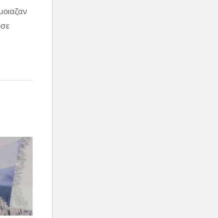
μοιαζαν
υσε