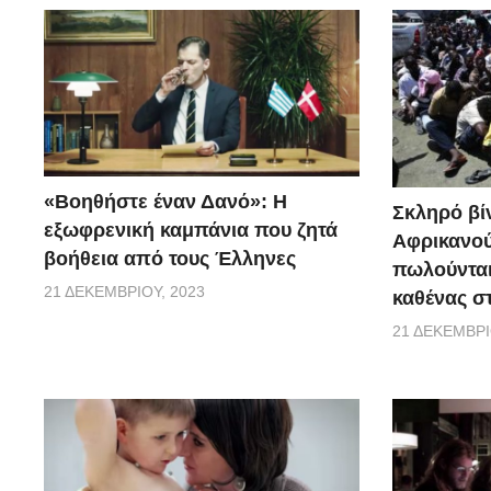
«Βοηθήστε έναν Δανό»: H
Σκληρό βίν
εξωφρενική καμπάνια που ζητά
Αφρικανού
βοήθεια από τους Έλληνες
πωλούνται
21 ΔΕΚΕΜΒΡΊΟΥ, 2023
καθένας σ
21 ΔΕΚΕΜΒΡΊ