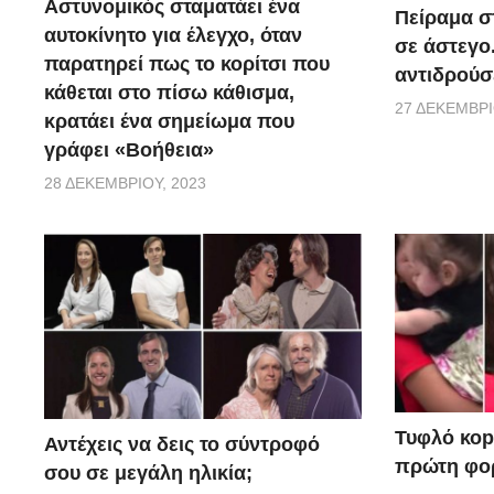
Αστυνομικός σταματάει ένα
Πείραμα σ
αυτοκίνητο για έλεγχο, όταν
σε άστεγο
παρατηρεί πως το κορίτσι που
αντιδρούσ
κάθεται στο πίσω κάθισμα,
27 ΔΕΚΕΜΒΡΊ
κρατάει ένα σημείωμα που
γράφει «Βοήθεια»
28 ΔΕΚΕΜΒΡΊΟΥ, 2023
Τυφλό κοpι
Αντέχεις να δεις το σύντροφό
πρώτη φορ
σου σε μεγάλη ηλικία;