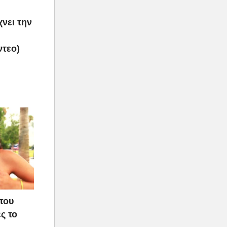
νει την
ντεο)
που
ς το