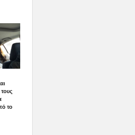
αι
 τους
α
τό το