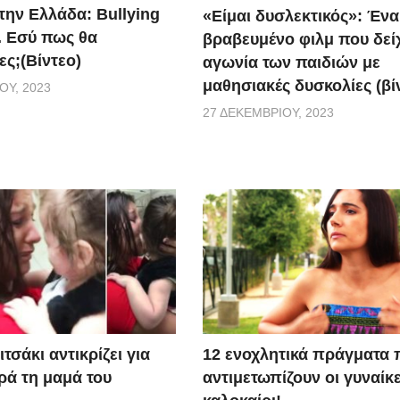
την Ελλάδα: Bullying
«Είμαι δυσλεκτικός»: Ένα
. Εσύ πως θα
βραβευμένο φιλμ που δείχ
ες;(Βίντεο)
αγωνία των παιδιών με
μαθησιακές δυσκολίες (βί
ΟΥ, 2023
27 ΔΕΚΕΜΒΡΊΟΥ, 2023
τσάκι αντικρίζει για
12 ενοχλητικά πράγματα 
ά τη μαμά του
αντιμετωπίζουν οι γυναίκε