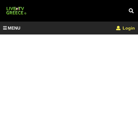
MENU
Login