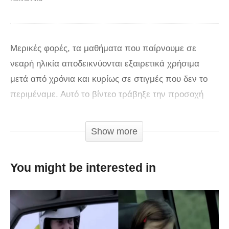
Μερικές φορές, τα μαθήματα που παίρνουμε σε
νεαρή ηλικία αποδεικνύονται εξαιρετικά χρήσιμα
μετά από χρόνια και κυρίως σε στιγμές που δεν το
περιμέναμε. Αυτό το βίντεο τράβηξε την προσοχή
λόγω του δυνατού του μηνύματος που μπορεί να
σώσει μια ανθρώπινη ζωή. Η διαφήμιση
Show more
δημιουργήθηκε από την εταιρία Not Norm του Cape
Town της Νοτίου Αφρικής για τον οργανισμό Scouting
You might be interested in
South Africa, και μπορεί να είναι μικρή και απλή
αλλά παραμένει φανταστική.
Οι γονείς εγγράφουν τα παιδιά τους στους