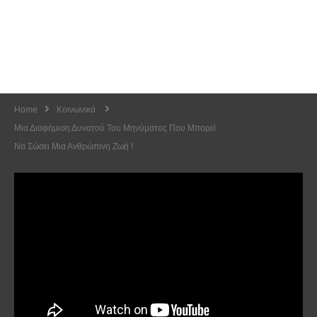
Home
Κοινωνικά
Μια Διαφήμιση Δυνατού Του Μηνύματος Που Μπορεί
Να Σώσει Μια Ανθρώπινη Ζωή !