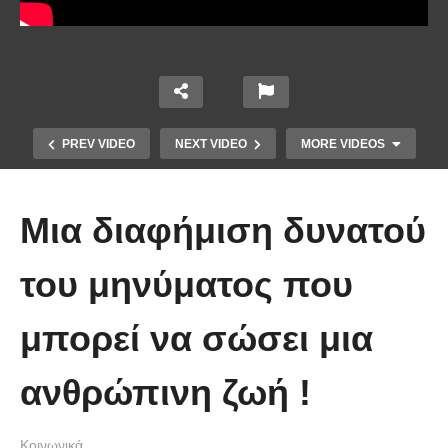
PREV VIDEO
NEXT VIDEO
MORE VIDEOS
Μια διαφήμιση δυνατού
του μηνύματος που
μπορεί να σώσει μια
Ένα ζευγάρι τον πρώτο χρόνο VS
το ίδιο ζευγάρι 5 χρόνια μετά!
ανθρώπινη ζωή !
(Βίντεο)
Κοινωνικά