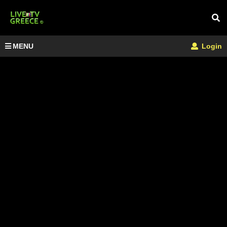
MENU
Login