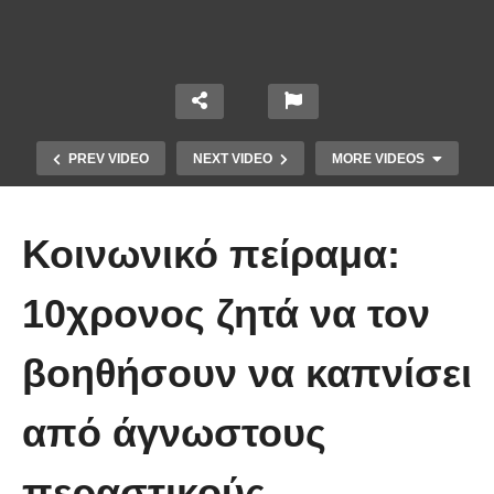
PREV VIDEO
NEXT VIDEO
MORE VIDEOS
Κοινωνικό πείραμα:
10χρονος ζητά να τον
βοηθήσουν να καπνίσει
Ένα ζευγάρι τον πρώτο χρόνο VS
το ίδιο ζευγάρι 5 χρόνια μετά!
από άγνωστους
(Βίντεο)
περαστικούς