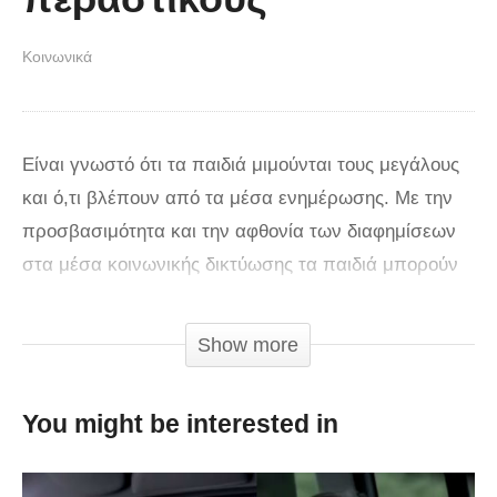
Κοινωνικά
Είναι γνωστό ότι τα παιδιά μιμούνται τους μεγάλους
και ό,τι βλέπουν από τα μέσα ενημέρωσης. Με την
προσβασιμότητα και την αφθονία των διαφημίσεων
στα μέσα κοινωνικής δικτύωσης τα παιδιά μπορούν
εύκολα να δελεαστούν και να δοκιμάσουν πράγματα
όπως το κάπνισμα. Οι δημιουργοί αυτού του βίντεο
Show more
έβαλαν ένα παιδί να ζητά από άγνωστους στο δρόμο
να τον βοηθήσουν να καπνίσει. Η ερώτησή του έφερε
You might be interested in
ανάμεικτες αντιδράσεις από τους έκπληκτους
ενήλικες. Υπήρξαν κάποιοι που το αποθάρρυναν να