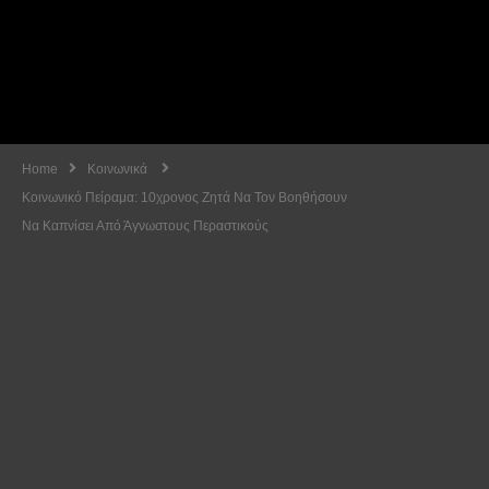
Home
Κοινωνικά
Κοινωνικό Πείραμα: 10χρονος Ζητά Να Τον Βοηθήσουν
Να Καπνίσει Από Άγνωστους Περαστικούς