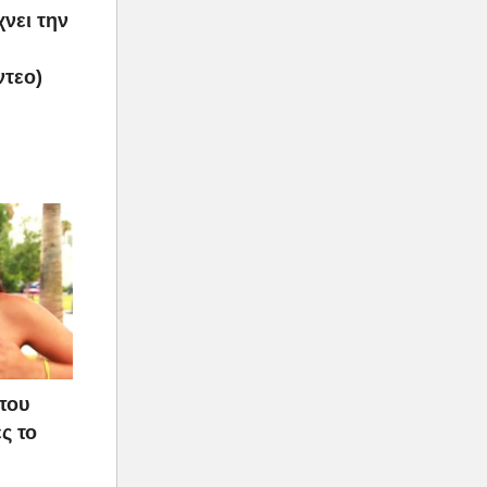
νει την
ντεο)
που
ς το