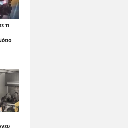
ε τι
Νότιο
 άνευ