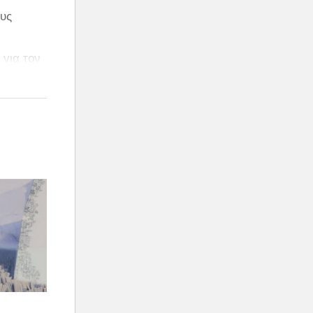
ους
 για τον