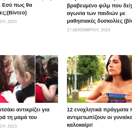
. Εσύ πως θα
βραβευμένο φιλμ που δείχ
ες;(Βίντεο)
αγωνία των παιδιών με
μαθησιακές δυσκολίες (βί
ΟΥ, 2023
27 ΔΕΚΕΜΒΡΊΟΥ, 2023
τσάκι αντικρίζει για
12 ενοχλητικά πράγματα 
ά τη μαμά του
αντιμετωπίζουν οι γυναίκε
καλοκαίρι!
ΟΥ, 2023