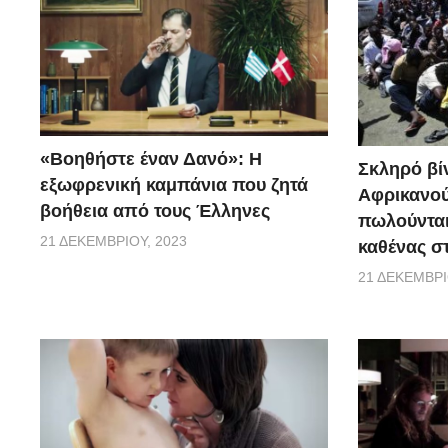
«Βοηθήστε έναν Δανό»: H
Σκληρό βίν
εξωφρενική καμπάνια που ζητά
Αφρικανού
βοήθεια από τους Έλληνες
πωλούνται
21 ΔΕΚΕΜΒΡΊΟΥ, 2023
καθένας σ
21 ΔΕΚΕΜΒΡΊ