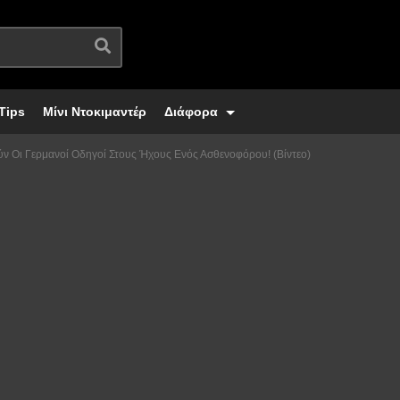
Tips
Μίνι Ντοκιμαντέρ
Διάφορα
ύν Οι Γερμανοί Οδηγοί Στους Ήχους Ενός Ασθενοφόρου! (Βίντεο)