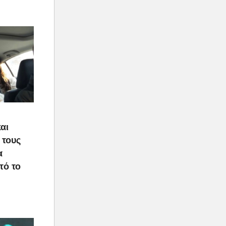
αι
 τους
α
τό το