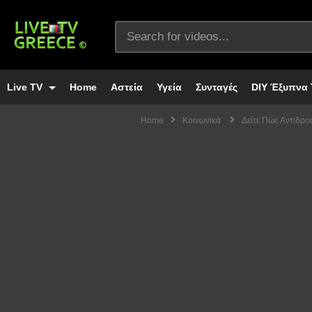
Live TV
Home
Αστεία
Υγεία
Συνταγές
DIY Έξυπνα 
Home
Κοινωνικά
Δείτε Πώς Αντιδρο