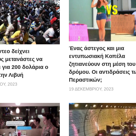
Ένας άστεγος και μια
τεο δείχνει
εντυπωσιακή Κοπέλα
ς μετανάστες να
ζητιανεύουν στη μέση του
 για 200 δολάρια ο
δρόμου. Οι αντιδράσεις τ
την Λιβυή
Περαστικών;
ΟΥ, 2023
19 ΔΕΚΕΜΒΡΊΟΥ, 2023