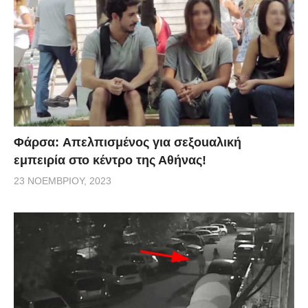
Φάρσα: Aπελπισμένος για σεξοuαλική
εμπειρία στο κέντρο της Αθήνας!
23 ΝΟΕΜΒΡΊΟΥ, 2023