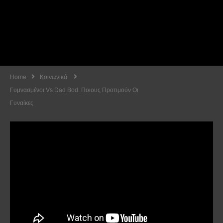
Home
Κοινωνικά
Γυμνασμένοι Vs Dad Bod: Ποιους Προτιμούν Οι
Γυναίκες