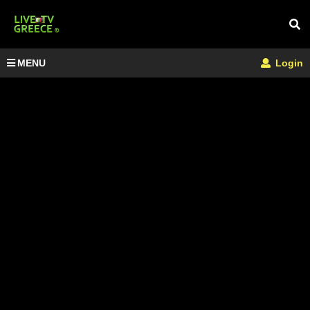
MENU
Login