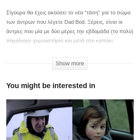
Σίγουρα θα έχεις ακούσει το νέα “τάση” για το σώμα
των άντρων που λέγετε Dad Bod. Ξέρεις, είναι οι
άντρες που μία με δύο μέρες την εβδομάδα (το πολύ)
πηγαίνουν γυμναστήριο και μετά στο καπάκι
αράζουν στον καναπέ τους πίνοντας μπύρες και
τρώγοντας πίτσες. Ο άντρας ο σωστός βρε παιδί μου
Show more
με την κοιλίτσα του, που ξέρει να απολαμβάνει το
καλό φαγητό. Βέβαια, ποια γυναίκα μπορεί να
You might be interested in
αντισταθεί σε έναν γυμνασμένο άντρα;
Αυτή την απορία είχε και η ομάδα “The Super Zeros”
και γύρισε αυτό το βίντεο, με σκοπό να δουν το ποιες
είναι οι προτιμήσεις των γυναικών και αν τελικά θα
υπερισχύσουν τα κουτάκια ή η κοιλίτσα!