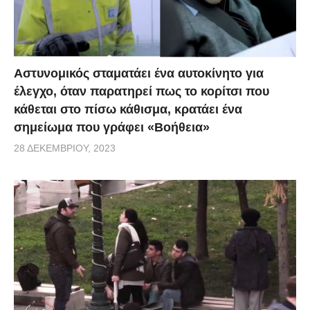
Στο video που ακολουθεί πρωταγωνιστούν δύο
άντρες, ένας γυμνασμένος και ένας με λίγα κιλάκια
παρά πάνω και ζητούν την γνώμη των γυναικών για
το σώμα τους. Ποιος λες να είχε τις περισσότερες
Αστυνομικός σταματάει ένα αυτοκίνητο για
κατακτήσεις;
έλεγχο, όταν παρατηρεί πως το κορίτσι που
κάθεται στο πίσω κάθισμα, κρατάει ένα
Ποιον τύπο άντρα προτιμούν οι γυναίκες video.
σημείωμα που γράφει «Βοήθεια»
via
28 ΔΕΚΕΜΒΡΊΟΥ, 2023