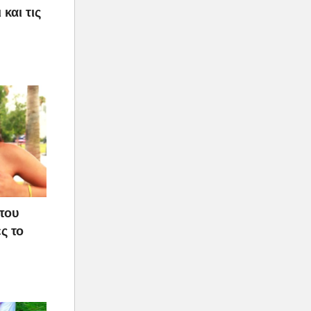
και τις
που
ς το