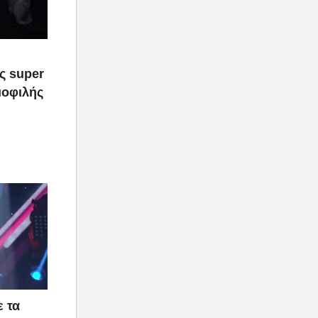
ας super
μοφιλής
 τα