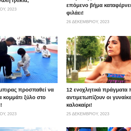
άλη ηλικία;
επόμενο βήμα καταφέρνει 
ΟΥ, 2023
φιλάει!
26 ΔΕΚΕΜΒΡΊΟΥ, 2023
μπιρας προσπαθεί να
12 ενοχλητικά πράγματα 
α κομμάτι ξύλο στο
αντιμετωπίζουν οι γυναίκε
!
καλοκαίρι!
ΟΥ, 2023
25 ΔΕΚΕΜΒΡΊΟΥ, 2023