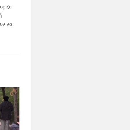
ορίζει
ή
υν να
 σε μια
ρουν να
είξει