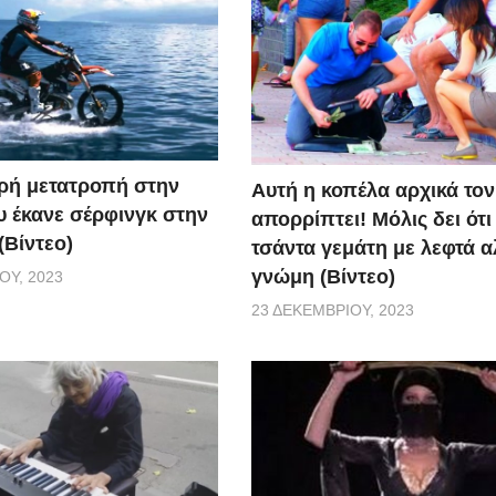
κρή μετατροπή στην
Αυτή η κοπέλα αρχικά τον
υ έκανε σέρφινγκ στην
απορρίπτει! Μόλις δει ότι 
(Βίντεο)
τσάντα γεμάτη με λεφτά α
γνώμη (Βίντεο)
ΟΥ, 2023
23 ΔΕΚΕΜΒΡΊΟΥ, 2023