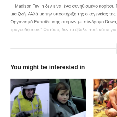
Η Madison Tevlin δεν είναι ένα συνηθισμένο κορίτσι.
μια ζωή. Αλλά με την υποστήριξη της οικογενείας της
Οργανισμό Εκπαίδευσης ατόμων με σύνδρομο Down, 
τραγουδήσουν.” Ωστόσο, δεν το έβαλε ποτέ κάτω γιατ
Χρειάζεται τη διπλάσια ενέργεια για να καταφέρει ν
νότα. Επίσης, τα άτομα με σύνδρομο Down έχουν πο
την ελέγξουν. Χρειάζεται τη διπλάσια δουλειά για ν
You might be interested in
πως με θέληση όλα τα μπορούμε. Δείτε την να τραγου
Credit: jumblejoy.com