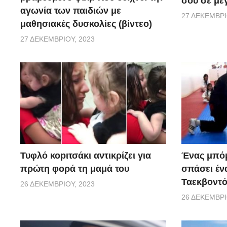
σου σε μεγ
αγωνία των παιδιών με
27 ΔΕΚΕΜΒΡΊ
μαθησιακές δυσκολίες (βίντεο)
27 ΔΕΚΕΜΒΡΊΟΥ, 2023
Τυφλό κοpιτσάκι αντικρίζει για
Ένας μπό
πρώτη φορά τη μαμά του
σπάσει έν
Ταεκβοντό
26 ΔΕΚΕΜΒΡΊΟΥ, 2023
26 ΔΕΚΕΜΒΡΊ