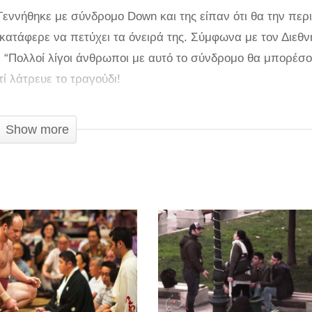
 Γεννήθηκε με σύνδρομο Down και της είπαν ότι θα την περι
 κατάφερε να πετύχει τα όνειρά της. Σύμφωνα με τον Διεθν
“Πολλοί λίγοι άνθρωποι με αυτό το σύνδρομο θα μπορέσο
ί λάτρευε το τραγούδι!
α χρησιμοποιήσει τη φωνή της, πόσο μάλλον να συντονιστεί
Show more
λύ μπάσες φωνές και θέλει πολύ εξάσκηση για να καταφέ
α καταφέρει ένα καλό αποτέλεσμα, αλλά καταφέρνει να αποδ
δάει και θα καταλάβετε!