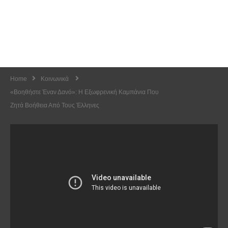
Home
Κοινωνικά
«Βοηθήστε Έναν Δανό»: H Εξωφρενική Καμπάνια Που
Ζητά Βοήθεια Από Τους Έλληνες