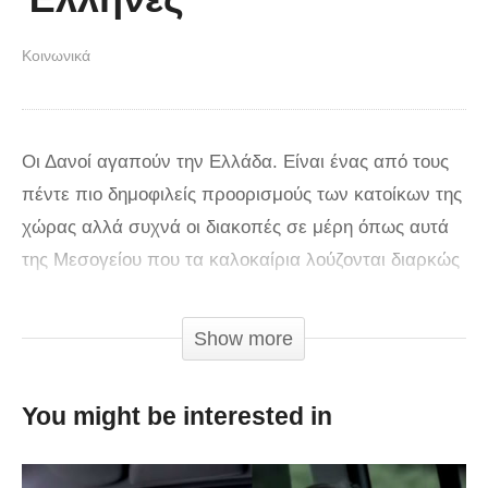
Κοινωνικά
Οι Δανοί αγαπούν την Ελλάδα. Είναι ένας από τους
πέντε πιο δημοφιλείς προορισμούς των κατοίκων της
χώρας αλλά συχνά οι διακοπές σε μέρη όπως αυτά
της Μεσογείου που τα καλοκαίρια λούζονται διαρκώς
από τον καυτό ήλιο, έχουν ένα πολύ υψηλό τίμημα
για τους τουρίστες από τον βορρά. Σύμφωνα με τo
Show more
ερευνητικό κέντρο, Danish Cancer Society κάθε μέρα
ένας Δανός πεθαίνει από καρκίνο του δέρματος. Αιτία
You might be interested in
είναι η χωρίς προφυλάξεις έκθεση τους στον ήλιο
κυρίως σε χώρες όπως η Ελλάδα, η Ιταλία, η Γαλλία,