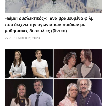
αποχαιρετά με μια πολύ ελληνική φράση: »Τα λέμε!».
Για να εκφράσετε τη στήριξή σας στην καμπάνια
«Είμαι δυσλεκτικός»: Ένα βραβευμένο φιλμ
μπορείτε να δηλώσετε εθελοντές στο πρόγραμμα
που δείχνει την αγωνία των παιδιών με
ενώ μπορείτε να παρακολουθείτε τις δράσεις στο
μαθησιακές δυσκολίες (βίντεο)
πλαίσιο της συγκεκριμένης καμπάνιας και μέσω
27 ΔΕΚΕΜΒΡΊΟΥ, 2023
Facebook.
huffpost