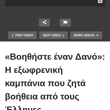
PREV VIDEO
NEXT VIDEO
MORE VIDEOS
«Βοηθήστε έναν Δανό»:
H εξωφρενική
καμπάνια που ζητά
Ένα ζευγάρι τον πρώτο χρόνο VS
το ίδιο ζευγάρι 5 χρόνια μετά!
βοήθεια από τους
(Βίντεο)
Έλληνες