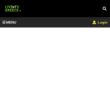
MENU
Login