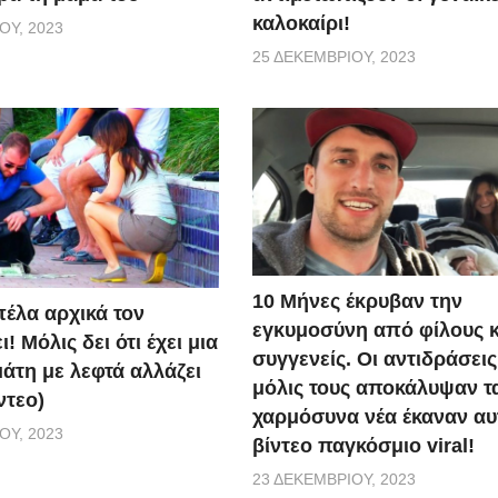
καλοκαίρι!
ΟΥ, 2023
25 ΔΕΚΕΜΒΡΊΟΥ, 2023
10 Μήνες έκρυβαν την
πέλα αρχικά τον
εγκυμοσύνη από φίλους κ
! Μόλις δει ότι έχει μια
συγγενείς. Οι αντιδράσεις
άτη με λεφτά αλλάζει
μόλις τους αποκάλυψαν τ
ντεο)
χαρμόσυνα νέα έκαναν αυ
ΟΥ, 2023
βίντεο παγκόσμιο viral!
23 ΔΕΚΕΜΒΡΊΟΥ, 2023