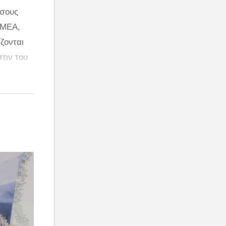
όσους
ΑΜΕΑ,
ζονται
τιν του
 χωρίς
πιβάτες
κλήρωση