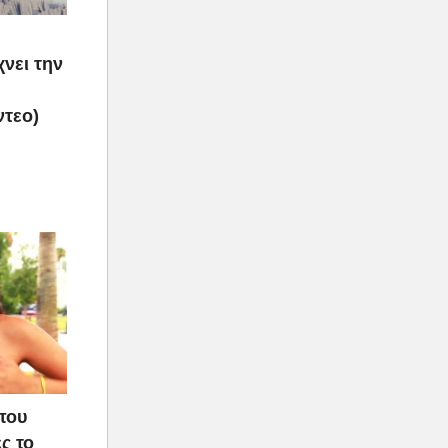
νει την
ντεο)
που
ς το