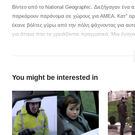
Βίντεο από το National Geographic. Διεξήγαγαν ένα
παρκάρουν παράνομα σε χώρους για ΑΜΕΑ. Κατ” αρχ
έκανε βόλτες γύρω από την πόλη ψάχνοντας για αυ
για άτομα που τα χρειάζονται πραγματικά. Μια ένοχος
Τέξας, όπου ένα SUV είναι σταθμευμένο σε χώρο για
τις κατάλληλες πινακίδες.
Σε μια προσπάθεια να δώσει στην παραβάτη ένα μάθη
You might be interested in
του άρχισαν να κατεβαίνουν από αυτό πολύ, πολύ α
του γεύματός της, συνειδητοποιεί αμέσως ότι θα πρέπ