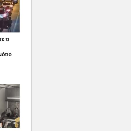
ε τι
Νότιο