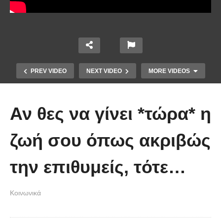
PREV VIDEO
NEXT VIDEO
MORE VIDEOS
Αν θες να γίνει *τώρα* η
ζωή σου όπως ακριβώς
την επιθυμείς, τότε…
Ένα ζευγάρι τον πρώτο χρόνο VS
το ίδιο ζευγάρι 5 χρόνια μετά!
Κοινωνικά
(Βίντεο)