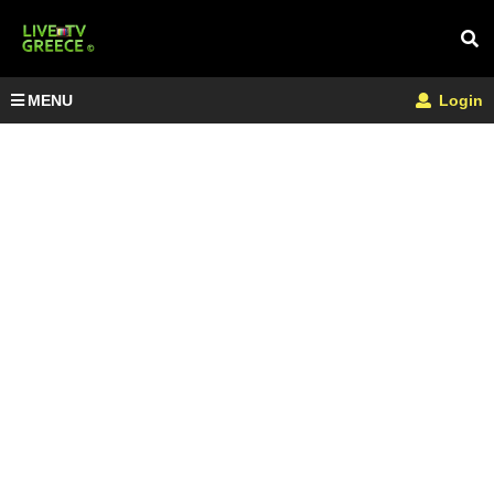
MENU
Login