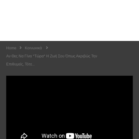
Home
Κοινωνικά
Αν Θες Να Γίνει *τώρα* Η Ζωή Σου Όπως Ακριβώς Την
Επιθυμείς, Τότε...