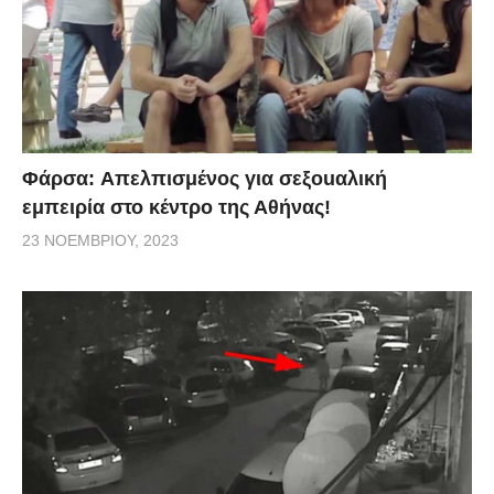
Φάρσα: Aπελπισμένος για σεξοuαλική
εμπειρία στο κέντρο της Αθήνας!
23 ΝΟΕΜΒΡΊΟΥ, 2023