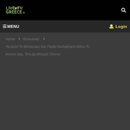
MENU
Login
Home
Κοινωνικά
Αν Αυτό Το Βίντεο Δεν Σας Πείσει Να Αφήσετε Κάτω Το
Κινητό Σας, Τότε Δε Μπορεί Τίποτα