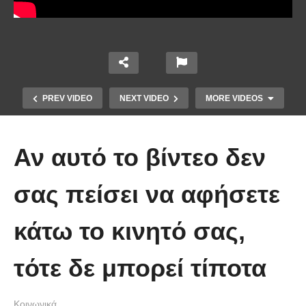
PREV VIDEO
NEXT VIDEO
MORE VIDEOS
Αν αυτό το βίντεο δεν
σας πείσει να αφήσετε
κάτω το κινητό σας,
Ένα ζευγάρι τον πρώτο χρόνο VS
το ίδιο ζευγάρι 5 χρόνια μετά!
τότε δε μπορεί τίποτα
(Βίντεο)
Κοινωνικά