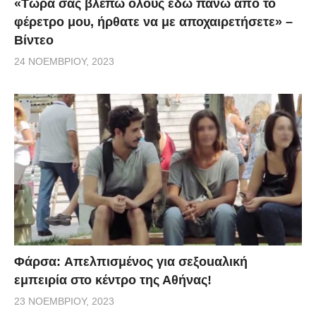
«Τώρα σας βλέπω όλους εδώ πάνω από το
φέρετρο μου, ήρθατε να με αποχαιρετήσετε» –
Βίντεο
24 ΝΟΕΜΒΡΊΟΥ, 2023
Φάρσα: Aπελπισμένος για σεξοuαλική
εμπειρία στο κέντρο της Αθήνας!
23 ΝΟΕΜΒΡΊΟΥ, 2023