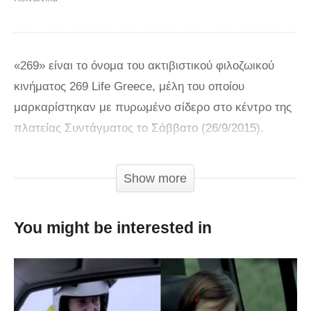
«269» είναι το όνομα του ακτιβιστικού φιλοζωικού
κινήματος 269 Life Greece, μέλη του οποίου
μαρκαρίστηκαν με πυρωμένο σίδερο στο κέντρο της
πλατείας Συντάγματος το Σάββατο (26/9/2015).
Όπως αναφέρεται στην ιστοσελίδα του κινήματος,
«αποτύπωσαν στο σώμα τους τον αριθμό “269” – τον
Show more
αριθμό που επέλεξε η βιομηχανία γάλακτος να δώσει
σε μια αγελάδα, ώστε να την μετατρέψει σε ένα από
You might be interested in
τα 150 δισεκατομμύρια ανώνυμα, απρόσωπα
θύματα, τα σώματα των οποίων χρησιμοποιούν οι
άνθρωποι εξαιτίας του εγωισμού, της αδιαφορίας και
της απληστίας τους».