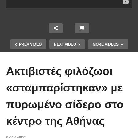
PREV VIDEO
NEXT VIDEO
MORE VIDEOS
Ακτιβιστές φιλόζωοι
«σταμπαρίστηκαν» με
πυρωμένο σίδερο στο
Ένα ζευγάρι τον πρώτο χρόνο VS
το ίδιο ζευγάρι 5 χρόνια μετά!
κέντρο της Αθήνας
(Βίντεο)
Κοινωνικά