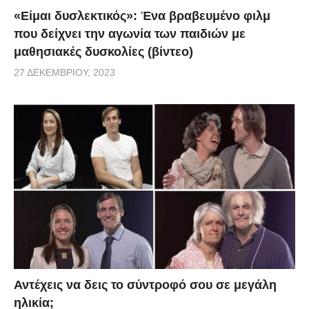
«Είμαι δυσλεκτικός»: Ένα βραβευμένο φιλμ
μοσχάρι σε μια γαλακτοκομική μονάδα παραγωγής
που δείχνει την αγωνία των παιδιών με
του Ισραήλ.
μαθησιακές δυσκολίες (βίντεο)
27 ΔΕΚΕΜΒΡΊΟΥ, 2023
via
Αντέχεις να δεις το σύντροφό σου σε μεγάλη
ηλικία;