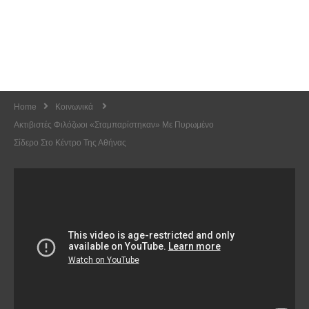
Home
Κοινωνικά
Ακτιβιστές Φιλόζωοι «σταμπαρίστηκαν» Με Πυρωμένο
Σίδερο Στο Κέντρο Της Αθήνας