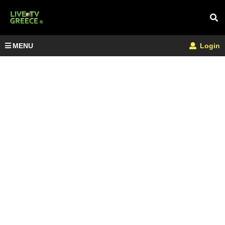
MENU
Login