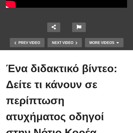
PREV VIDEO
NEXT VIDEO
MORE VIDEOS
Ένα διδακτικό βίντεο:
Δείτε τι κάνουν σε
περίπτωση
Ένα ζευγάρι τον πρώτο χρόνο VS
το ίδιο ζευγάρι 5 χρόνια μετά!
ατυχήματος οδηγοί
(Βίντεο)
στην Νότιο Κορέα