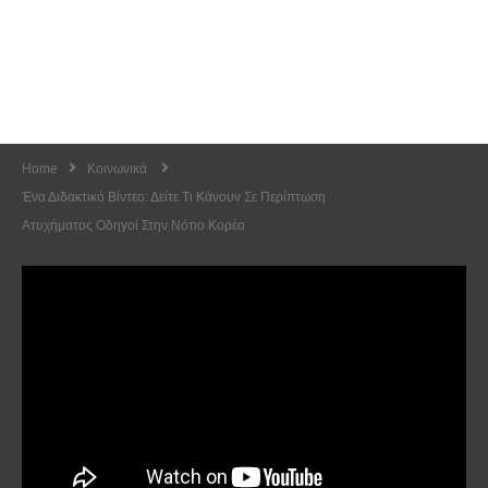
Home
Κοινωνικά
Ένα Διδακτικό Βίντεο: Δείτε Τι Κάνουν Σε Περίπτωση
Ατυχήματος Οδηγοί Στην Νότιο Κορέα