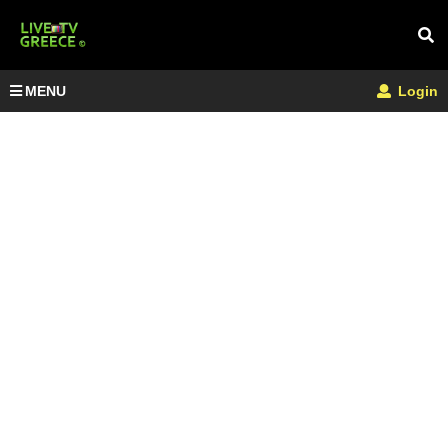
MENU
Login