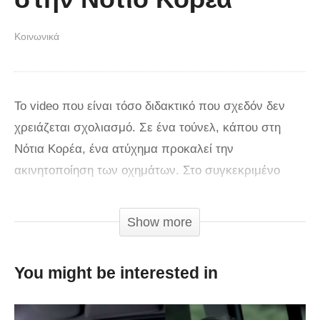
Κοινωνικά
Το video που είναι τόσο διδακτικό που σχεδόν δεν
χρειάζεται σχολιασμό. Σε ένα τούνελ, κάπου στη
Νότια Κορέα, ένα ατύχημα προκαλεί την
ακινητοποίηση των οχημάτων. Στο συγκεκριμένο
δρόμο δεν υπάρχει ΛΕΑ. Για όσους δεν γνωρίζουν
(στην Ελλάδα φαίνεται πως είναι πολλοί…)
Show more
πρόκειται για τη Λωρίδα Έκτακτης Ανάγκης, στην
οποία απαγορεύεται η κίνηση οποιουδήποτε
You might be interested in
οχήματος πέραν των διασωστικών και αστυνομικών
και εννοείται οχημάτων με βλάβη. Στη συγκεκριμένη