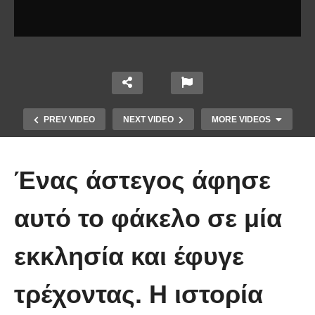
PREV VIDEO
NEXT VIDEO
MORE VIDEOS
Ένας άστεγος άφησε
αυτό το φάκελο σε μία
εκκλησία και έφυγε
Ένα ζευγάρι τον πρώτο χρόνο VS
το ίδιο ζευγάρι 5 χρόνια μετά!
τρέχοντας. Η ιστορία
(Βίντεο)