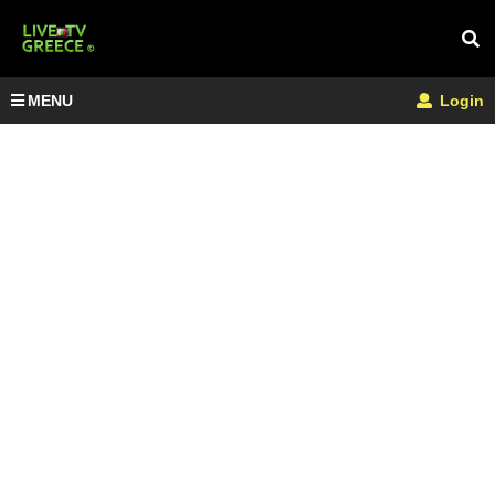
MENU
Login