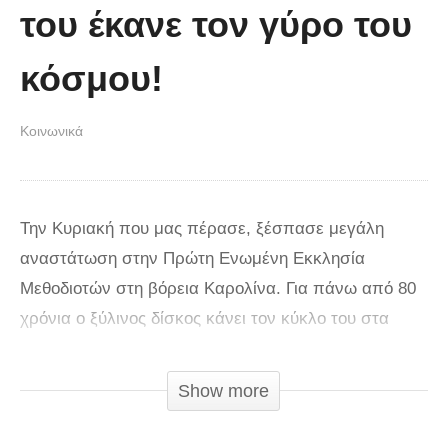
του έκανε τον γύρο του
κόσμου!
Κοινωνικά
Την Κυριακή που μας πέρασε, ξέσπασε μεγάλη
αναστάτωση στην Πρώτη Ενωμένη Εκκλησία
Μεθοδιοτών στη βόρεια Καρολίνα. Για πάνω από 80
χρόνια ο ξύλινος δίσκος κάνει τον κύκλο του στα
στασίδια για να εναποθέτει το εκκλησίασμα τις
δωρεές του. Σε έναν όμως από τους
Show more
φακέλους υπήρχε ένα σημείωμα από έναν ανώνυμο
πιστό που έγραφε: «Σας παρακαλώ μη θυμώσετε.