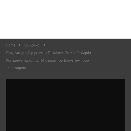
Home
Κοινωνικά
Ένας Άστεγος Άφησε Αυτό Το Φάκελο Σε Μία Εκκλησία
Και Έφυγε Τρέχοντας. Η Ιστορία Του Έκανε Τον Γύρο
Του Κόσμου!