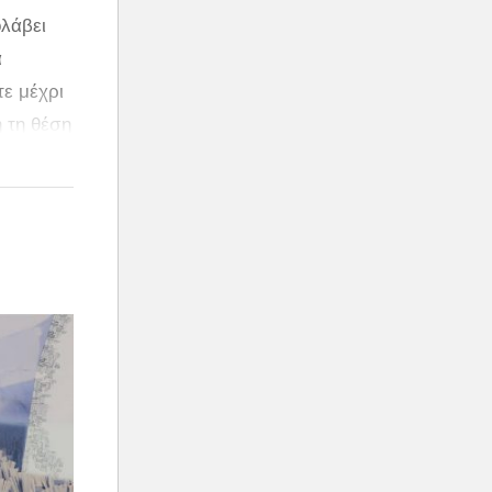
λάβει
ά
ε μέχρι
ή τη θέση