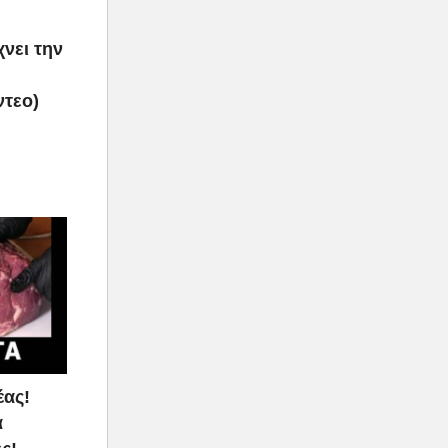
νει την
ντεο)
έας!
α