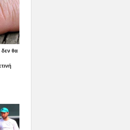
 δεν θα
ετινή