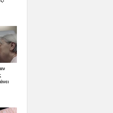
ς!
ταν
ς
άνει