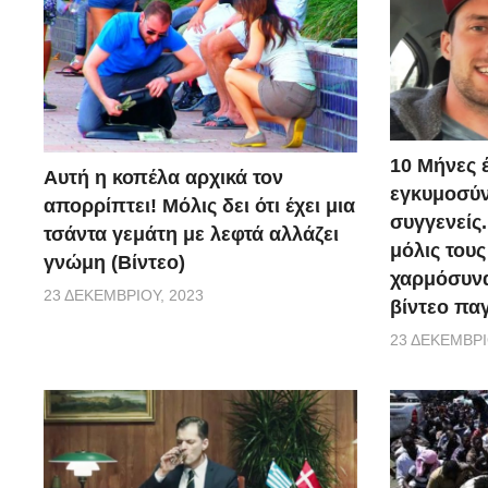
10 Μήνες 
Αυτή η κοπέλα αρχικά τον
εγκυμοσύν
απορρίπτει! Μόλις δει ότι έχει μια
συγγενείς.
τσάντα γεμάτη με λεφτά αλλάζει
μόλις του
γνώμη (Βίντεο)
χαρμόσυνα
23 ΔΕΚΕΜΒΡΊΟΥ, 2023
βίντεο παγ
23 ΔΕΚΕΜΒΡΊ