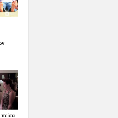
ων
 πείσει