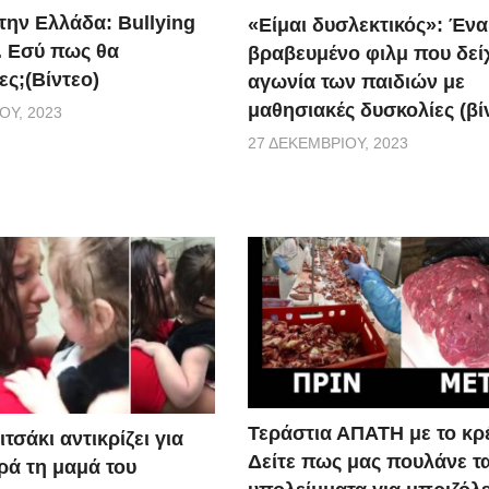
την Ελλάδα: Bullying
«Είμαι δυσλεκτικός»: Ένα
. Εσύ πως θα
βραβευμένο φιλμ που δείχ
ες;(Βίντεο)
αγωνία των παιδιών με
μαθησιακές δυσκολίες (βί
ΟΥ, 2023
27 ΔΕΚΕΜΒΡΊΟΥ, 2023
Τεράστια ΑΠΑΤΗ με το κρ
τσάκι αντικρίζει για
Δείτε πως μας πουλάνε τ
ά τη μαμά του