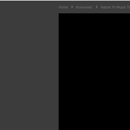
Home
Κοινωνικά
Άφησε Το Μωρό Της