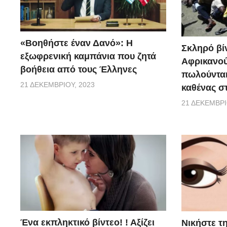
«Βοηθήστε έναν Δανό»: H
Σκληρό βίν
εξωφρενική καμπάνια που ζητά
Αφρικανού
βοήθεια από τους Έλληνες
πωλούνται
21 ΔΕΚΕΜΒΡΊΟΥ, 2023
καθένας σ
21 ΔΕΚΕΜΒΡΊ
Ένα εκπληκτικό βίντεο! ! Αξίζει
Νικήστε τ