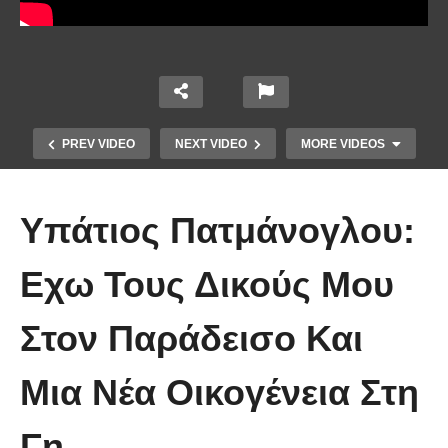
PREV VIDEO
NEXT VIDEO
MORE VIDEOS
Υπάτιος Πατμάνογλου:
Εχω Τους Δικούς Μου
Το Βίντεο που έγινε viral από την
Στον Παράδεισο Και
πρώτη στιγμή και συγκίνησε το
Youtube: Αϊ Βασίλης μιλά στη
Μια Νέα Οικογένεια Στη
νοηματική με ένα μικρό κορίτσι
Γη