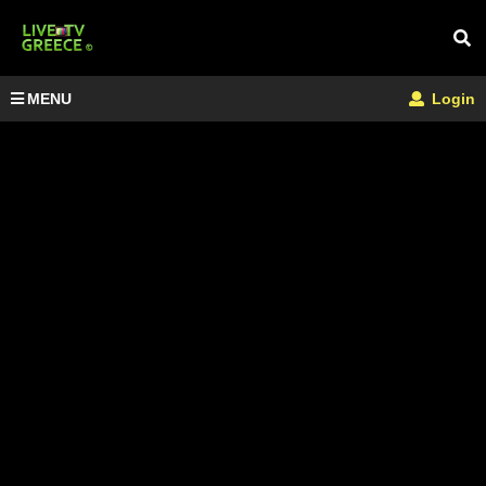
MENU
Login