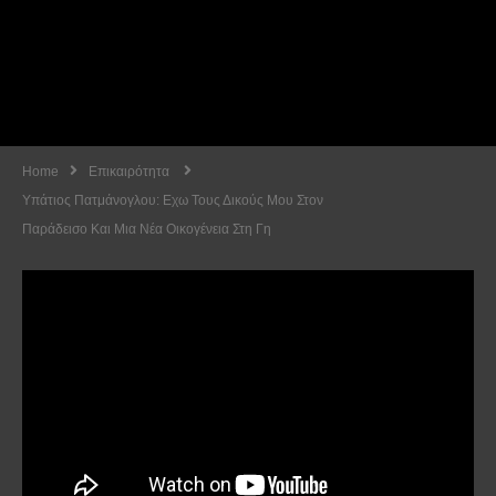
Home
Επικαιρότητα
Υπάτιος Πατμάνογλου: Εχω Τους Δικούς Μου Στον
Παράδεισο Και Μια Νέα Οικογένεια Στη Γη