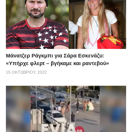
Μάνατζερ Ράγκμπι για Σάρα Εσκενάζυ:
«Υπήρχε φλερτ – βγήκαμε και ραντεβού»
15 ΟΚΤΩΒΡΊΟΥ, 2022