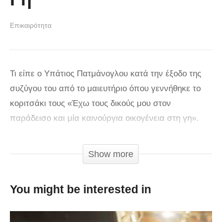
Επικαιρότητα
Τι είπε ο Υπάτιος Πατμάνογλου κατά την έξοδο της
συζύγου του από το μαιευτήριο όπου γεννήθηκε το
κοριτσάκι τους «Έχω τους δικούς μου στον
παράδεισο και μία καινούργια οικογένεια στη γη».
Αυτά είπε κατά την έξοδο της συζύγου του από το
μαιευτήριο, όπου γεννήθηκε η κόρη τους, ο Υπάτιος
Show more
Πατμάνογλου. Μιλώντας στους δημοσιογράφους,
είπε ότι οι πρώτες μέρες με το νέο μωρό είναι πολύ
You might be interested in
όμορφες αλλά το κυρίαρχο συναίσθημα που νιώθει
είναι χαρμολύπη. «Έχω τους δικούς μου στον