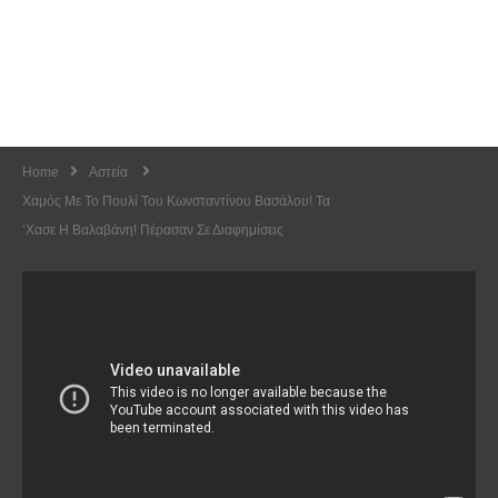
Home
Αστεία
Χαμός Με Το Πουλί Του Κωνσταντίνου Βασάλου! Τα
‘χασε Η Βαλαβάνη! Πέρασαν Σε Διαφημίσεις