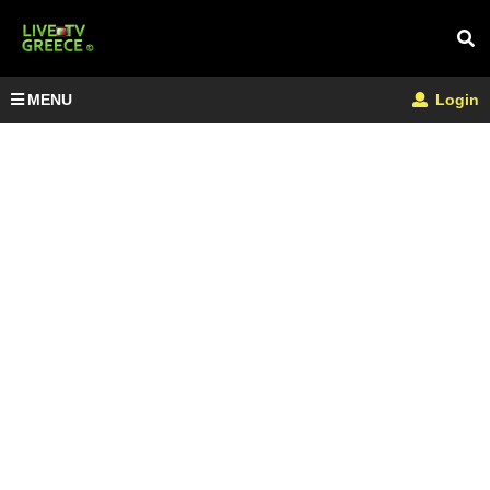
MENU
Login