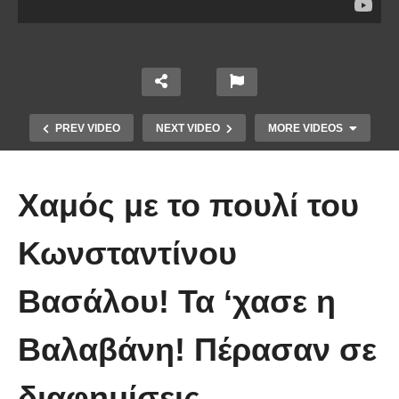
PREV VIDEO
NEXT VIDEO
MORE VIDEOS
Χαμός με το πουλί του
Κωνσταντίνου
Το Βίντεο που έγινε viral από την
Βασάλου! Τα ‘χασε η
πρώτη στιγμή και συγκίνησε το
Youtube: Αϊ Βασίλης μιλά στη
Βαλαβάνη! Πέρασαν σε
νοηματική με ένα μικρό κορίτσι
διαφημίσεις