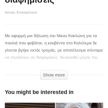
Αστεία
Επικαιρότητα
Με αφορμή μια δήλωση του Νίκου Κοκλώνη για τα
πουλιά που φοβάται, η κουβέντα στο Καλύτερα δε
γίνεται βγήκε εκτός τροχιάς, με αποτέλεσμα σύντομα
να περάσουν σε διαφημίσεις. Ακολουθεί μέρος του
διαλόγου που έγινε στην εκπομπή: Ευρυδίκη:
Φοβάμαι τα πουλιά, φοβάμαι τα πούπουλα. Φοβάμαι
Show more
τα περιστέρια και τα πουλιά γενικότερα. Δηλαδή,
έχουμε στο σπίτι ένα πουλάκι εμείς… Ναταλία:
You might be interested in
Μικρό; Ευρυδίκη: Όχι. Έχουμε ένα καναρίνι, δεν το
πλησιάζω. Ναταλία: Είναι του Κωνσταντίνου το