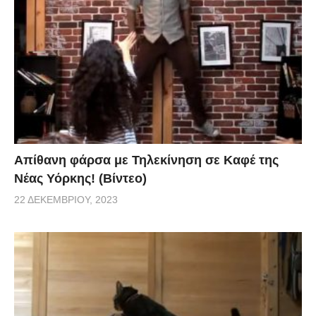
Απίθανη φάρσα με Τηλεκίνηση σε Καφέ της
Νέας Υόρκης! (Βίντεο)
22 ΔΕΚΕΜΒΡΊΟΥ, 2023