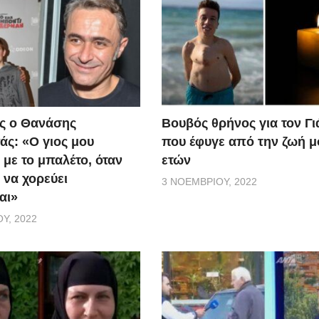
ς ο Θανάσης
Βουβός θρήνος για τον Γ
ς: «Ο γιος μου
που έφυγε από την ζωή μ
 με το μπαλέτο, όταν
ετών
 να χορεύει
3 ΝΟΕΜΒΡΊΟΥ, 2022
αι»
Υ, 2022