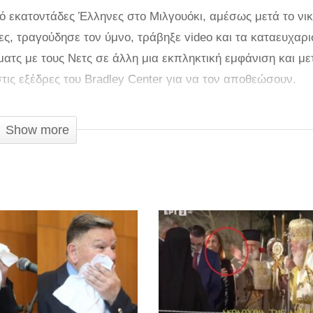
 εκατοντάδες Έλληνες στο Μιλγουόκι, αμέσως μετά το νι
ς, τραγούδησε τον ύμνο, τράβηξε video και τα καταευχαρι
ατς με τους Νετς σε άλλη μια εκπληκτική εμφάνιση και με
τις εξέδρες του Bradley Center για να τον αποθεώσουν.
reak, φώναξαν «MVP», με τον Έλληνα φόργουορντ των Μπ
 την οικογένεια του και την κοπέλα του για να βγάλουν όλοι
Show more
ά να τρελαίνει κόσμο ο Γιάνναρος και να έχει τη δική το
δα του ΝΒΑ.