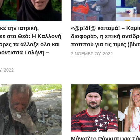
ε την ιατρική,
«@ρ!δ!@ καπαμά! – Καμί
ε στο Θεό: Η Καλλονή
διαφορά», η επική αντίδ
ρρες τα άλλαξε όλα και
παππού για τις τιμές (βίν
ερόντισσα Γαλήνη –
2 ΝΟΕΜΒΡΊΟΥ, 2022
, 2022
Μάνατζερ Ράγκμπι για Σ