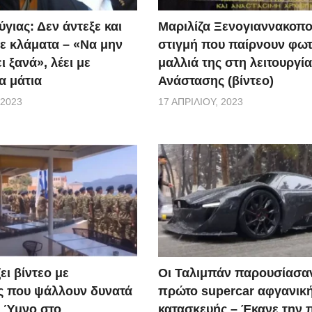
γιας: Δεν άντεξε και
Μαριλίζα Ξενογιαννακοπο
ε κλάματα – «Να μην
στιγμή που παίρνουν φωτ
ι ξανά», λέει με
μαλλιά της στη λειτουργία
α μάτια
Ανάστασης (βίντεο)
 2023
17 ΑΠΡΙΛΊΟΥ, 2023
ει βίντεο με
Οι Ταλιμπάν παρουσίασα
ς που ψάλλουν δυνατά
πρώτο supercar αφγανικ
ό Ύμνο στο
κατασκευής – Έκανε την