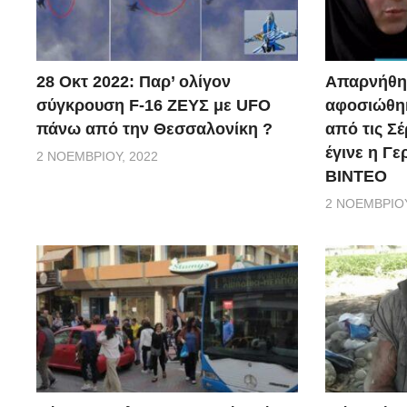
28 Οκτ 2022: Παρ’ ολίγον
Απαρνήθηκ
σύγκρουση F-16 ΖΕΥΣ με UFO
αφοσιώθηκ
πάνω από την Θεσσαλονίκη ?
από τις Σέ
έγινε η Γ
2 ΝΟΕΜΒΡΊΟΥ, 2022
ΒΙΝΤΕΟ
2 ΝΟΕΜΒΡΊΟΥ