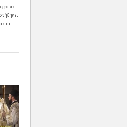
κηφόρο
στήθηκε.
τά το
ακς να
 μαζί
υ εξέδρα