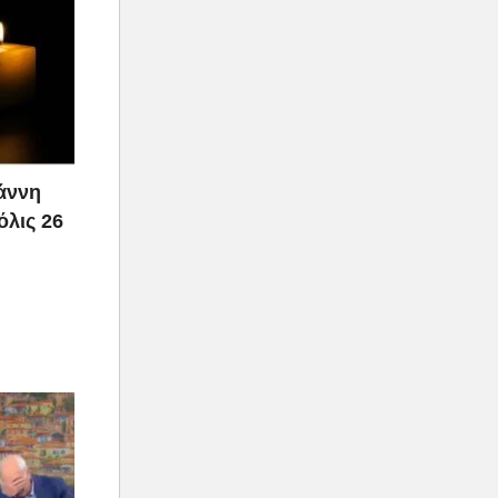
ιάννη
όλις 26