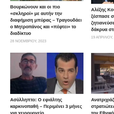
Βουρκώνουν και οι πιο
Αλέξης Κού
«σκληροί» με αυτήν την
ξέσπασε σ
διαφήμιση μπύρας – Τραγουδάει
ζητιανεύσε
ο Μητροπάνος και «πέφτει» το
δάκρυα στ
διαδίκτυο
19 ΑΠΡΙΛΊΟΥ,
28 ΝΟΕΜΒΡΊΟΥ, 2023
Ασύλληπτο: Ο εφιάλτης
Ανατριχιάζ
καρκινοπαθή – Περιμένει 3 μήνες
στρατιώτε
για χειρουργείο
τον Εθνικ