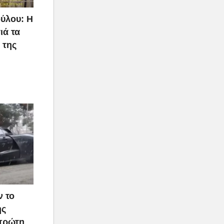
ύλου: Η
ιά τα
 της
ν το
ής
 πρώτη