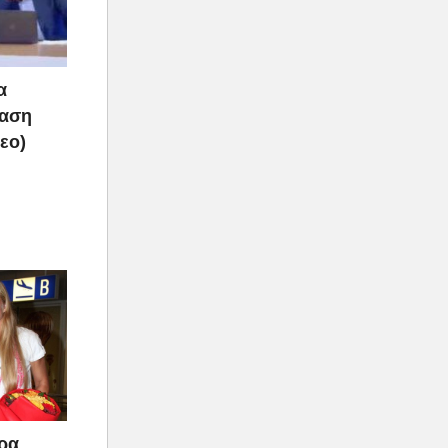
α
ραση
τεο)
άρα