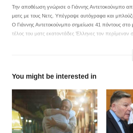
Την αποθέωση γνώρισε ο Γιάννης Αντετοκούνμπο από
ματς με τους Νετς. Υπέγραψε αυτόγραφα και μπλούζε
Ο Γιάννης Αντετοκούνμπο σημείωσε 41 πόντους στο μ
τέλος του ματς εκατοντάδες Έλληνες τον περίμεναν σ
Τραγούδησαν τον Εθνικό Ύμνο μαζί με τον Greek F
τους ευχαριστεί για την υποστήριξη τους και να καλεί
φωτογραφίες με το συγκεντρωμένο πλήθος. Δεν σταματ
που τον λατρεύει και πάει να τον δει σε όλα τα γήπε
You might be interested in
[
gazzetta
] [
news247
]