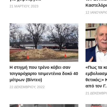
Καστελόρι
21 ΜΑΡΤΊΟΥ, 2023
12 ΙΑΝΟΥΑΡΊΟ
H στιγμή που τρένο κόβει σαν
«Πως τα κ
τσιγαρόχαρτο τσιμεντένια δοκό 40
εμβoλιασμέ
μέτρων (Βίντεο)
θετικός;»
από τον Γ
22 ΔΕΚΕΜΒΡΊΟΥ, 2022
21 ΔΕΚΕΜΒΡΊ