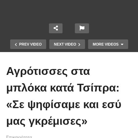
PREV VIDEO
NEXT VIDEO
MORE VIDEOS
Αγρότισσες στα
μπλόκα κατά Τσίπρα:
Το Βίντεο που έγινε viral από την
«Σε ψηφίσαμε και εσύ
πρώτη στιγμή και συγκίνησε το
Youtube: Αϊ Βασίλης μιλά στη
μας γκρέμισες»
νοηματική με ένα μικρό κορίτσι
Επικαιρότητα