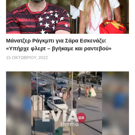
Μάνατζερ Ράγκμπι για Σάρα Εσκενάζυ:
«Υπήρχε φλερτ – βγήκαμε και ραντεβού»
15 ΟΚΤΩΒΡΊΟΥ, 2022