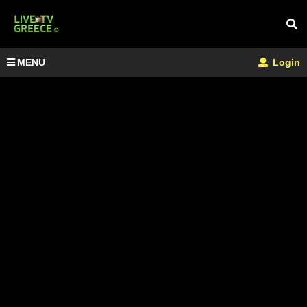
MENU
Login