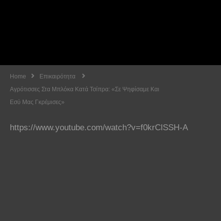
Home
Επικαιρότητα
Αγρότισσες Στα Μπλόκα Κατά Τσίπρα: «Σε Ψηφίσαμε Και
Εσύ Μας Γκρέμισες»
https://www.youtube.com/watch?v=f0krClSSH-A