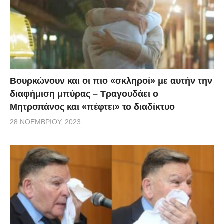
μας γκρέμισε…’’», ανέφερε μια μεσήλικη αγρότισσα.
«Έχω τρία πτυχία και είμαι αγρότισσα άνεργη, κύριε
Τσίπρα σας ψήφισα, όχι δεν σε ξαναψηφίζω…», είπε
μια νεαρή αγρότισσα.
Βουρκώνουν και οι πιο «σκληροί» με αυτήν την
διαφήμιση μπύρας – Τραγουδάει ο
Μητροπάνος και «πέφτει» το διαδίκτυο
28 ΝΟΕΜΒΡΊΟΥ, 2023