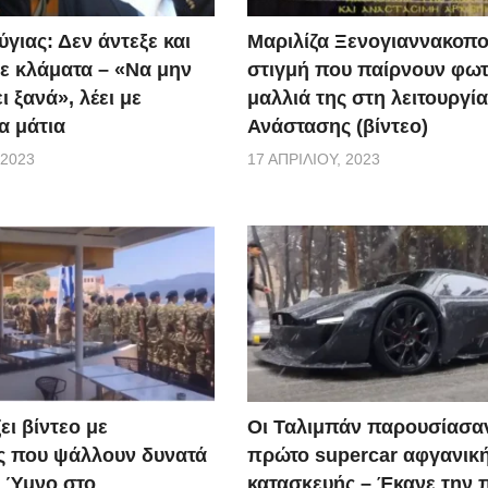
γιας: Δεν άντεξε και
Μαριλίζα Ξενογιαννακοπο
ε κλάματα – «Να μην
στιγμή που παίρνουν φωτ
ι ξανά», λέει με
μαλλιά της στη λειτουργία
α μάτια
Ανάστασης (βίντεο)
 2023
17 ΑΠΡΙΛΊΟΥ, 2023
ει βίντεο με
Οι Ταλιμπάν παρουσίασα
ς που ψάλλουν δυνατά
πρώτο supercar αφγανικ
ό Ύμνο στο
κατασκευής – Έκανε την