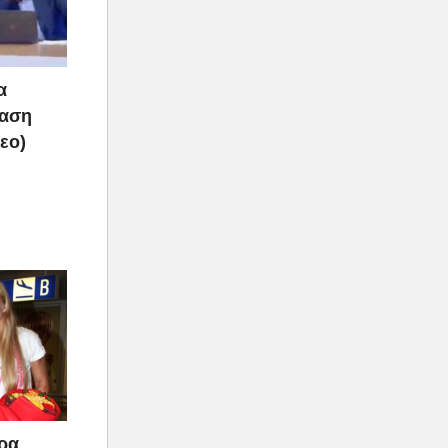
α
ραση
τεο)
άρα