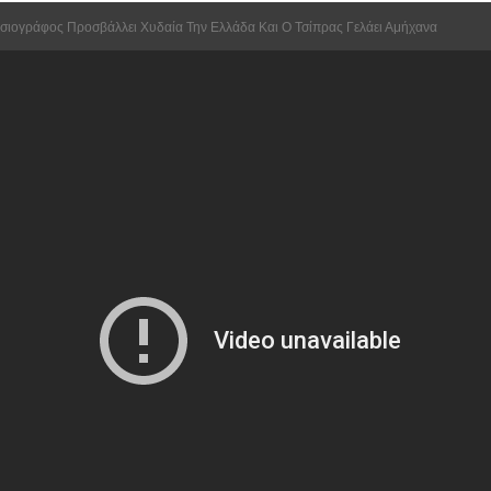
σιογράφος Προσβάλλει Χυδαία Την Ελλάδα Και Ο Τσίπρας Γελάει Αμήχανα