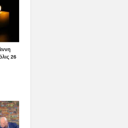
ιάννη
όλις 26