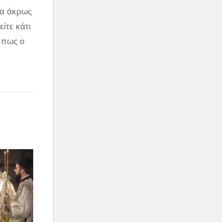
να άκρως
ίτε κάτι
 πως ο