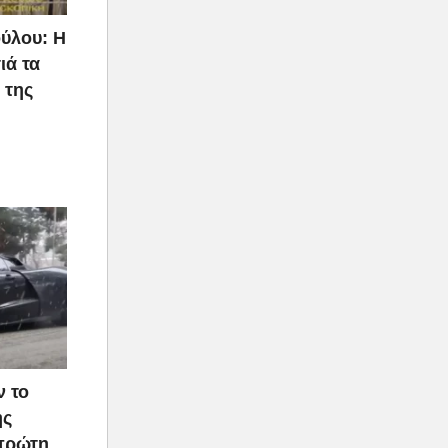
ύλου: Η
ιά τα
 της
ν το
ής
 πρώτη