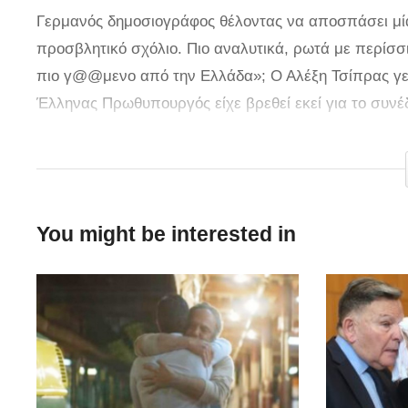
Γερμανός δημοσιογράφος θέλοντας να αποσπάσει μ
προσβλητικό σχόλιο. Πιο αναλυτικά, ρωτά με περίσσι
πιο γ@@μενο από την Ελλάδα»; Ο Αλέξη Τσίπρας γελ
Έλληνας Πρωθυπουργός είχε βρεθεί εκεί για το συνέ
Πηγή: dikaiologitika.gr
You might be interested in