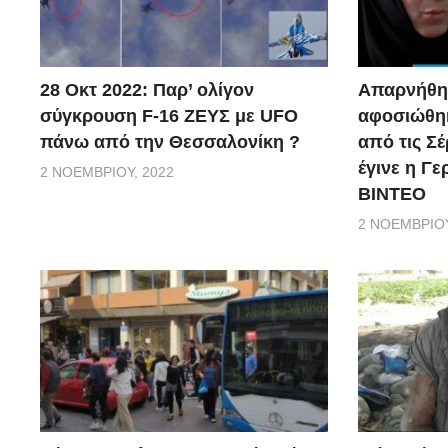
28 Οκτ 2022: Παρ’ ολίγον
Απαρνήθηκ
σύγκρουση F-16 ΖΕΥΣ με UFO
αφοσιώθηκ
πάνω από την Θεσσαλονίκη ?
από τις Σέ
έγινε η Γ
2 ΝΟΕΜΒΡΊΟΥ, 2022
ΒΙΝΤΕΟ
2 ΝΟΕΜΒΡΊΟΥ