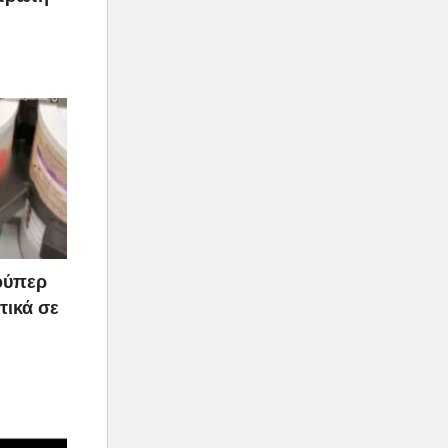
ούπερ
τικά σε