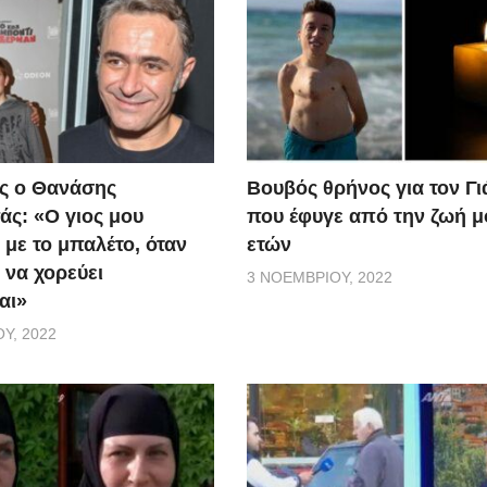
ς ο Θανάσης
Βουβός θρήνος για τον Γ
ς: «Ο γιος μου
που έφυγε από την ζωή μ
 με το μπαλέτο, όταν
ετών
 να χορεύει
3 ΝΟΕΜΒΡΊΟΥ, 2022
αι»
Υ, 2022