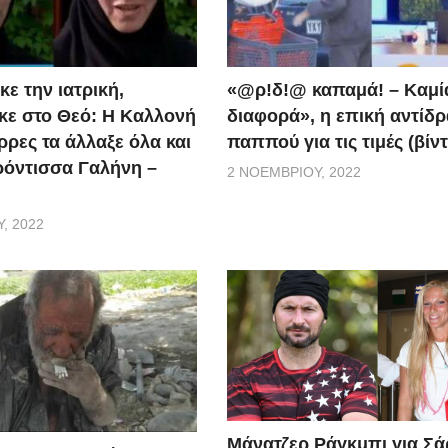
ε την ιατρική,
«@ρ!δ!@ καπαμά! – Καμί
ε στο Θεό: Η Καλλονή
διαφορά», η επική αντίδ
ρρες τα άλλαξε όλα και
παππού για τις τιμές (βίν
ερόντισσα Γαλήνη –
2 ΝΟΕΜΒΡΊΟΥ, 2022
, 2022
Μάνατζερ Ράγκμπι για Σ