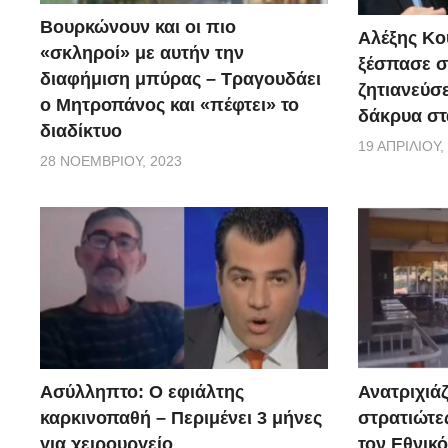
Βουρκώνουν και οι πιο
Αλέξης Κού
«σκληροί» με αυτήν την
ξέσπασε σ
διαφήμιση μπύρας – Τραγουδάει
ζητιανεύσε
ο Μητροπάνος και «πέφτει» το
δάκρυα στ
διαδίκτυο
19 ΑΠΡΙΛΊΟΥ,
28 ΝΟΕΜΒΡΊΟΥ, 2023
Ασύλληπτο: Ο εφιάλτης
Ανατριχιάζ
καρκινοπαθή – Περιμένει 3 μήνες
στρατιώτε
για χειρουργείο
τον Εθνικ