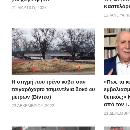
Καστελόρι
21 ΜΑΡΤΊΟΥ, 2023
12 ΙΑΝΟΥΑΡΊΟ
H στιγμή που τρένο κόβει σαν
«Πως τα κ
τσιγαρόχαρτο τσιμεντένια δοκό 40
εμβoλιασμέ
μέτρων (Βίντεο)
θετικός;»
από τον Γ
22 ΔΕΚΕΜΒΡΊΟΥ, 2022
21 ΔΕΚΕΜΒΡΊ