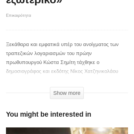
Επικαιρότητα
Ξεκάθαρα και εμφατικά υπέρ του ανοίγματος των
τραπεζικών λογαριασμών του πρώην
πρωθυπουργού Κώστα Σημίτη τάχθηκε ο
δημοσιογράφος και εκδότης Νίκος Χατζηνικολάου
κατά την ραδιοφωνική του εκπομπή στον Real FM.
Μάλιστα, ο ίδιος διερωτήθηκε γιατί γίνεται λόγος για
Show more
«στοχοποίηση» του πρώην πρωθυπουργού από την
εφημερίδα «Τα Νέα», από τη στιγμή που «ήδη έχει
You might be interested in
αποκαλυφθεί ότι δύο κορυφαίοι υπουργοί του
κολυμπούσαν στις μίζες».