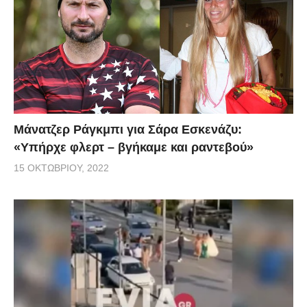
Μάνατζερ Ράγκμπι για Σάρα Εσκενάζυ:
«Υπήρχε φλερτ – βγήκαμε και ραντεβού»
15 ΟΚΤΩΒΡΊΟΥ, 2022