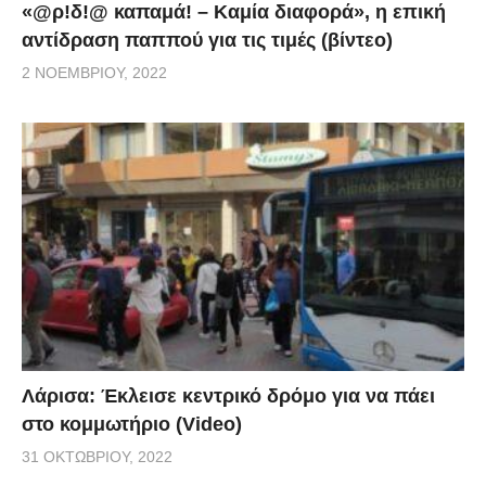
«@ρ!δ!@ καπαμά! – Καμία διαφορά», η επική
αντίδραση παππού για τις τιμές (βίντεο)
2 ΝΟΕΜΒΡΊΟΥ, 2022
Λάρισα: Έκλεισε κεντρικό δρόμο για να πάει
στο κομμωτήριο (Video)
31 ΟΚΤΩΒΡΊΟΥ, 2022