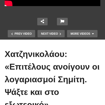
PREV VIDEO
NEXT VIDEO
MORE VIDEOS
Χατζηνικολάου:
«Επιτέλους ανοίγουν οι
Το Βίντεο που έγινε viral από την
λογαριασμοί Σημίτη.
πρώτη στιγμή και συγκίνησε το
Youtube: Αϊ Βασίλης μιλά στη
Ψάξτε και στο
νοηματική με ένα μικρό κορίτσι
εξωτερικό»