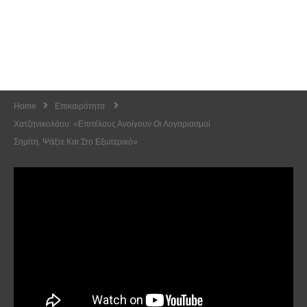
Home
Επικαιρότητα
Χατζηνικολάου: «Επιτέλους Ανοίγουν Οι Λογαριασμοί
Σημίτη. Ψάξτε Και Στο Εξωτερικό»