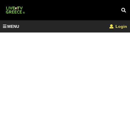
MENU
Login