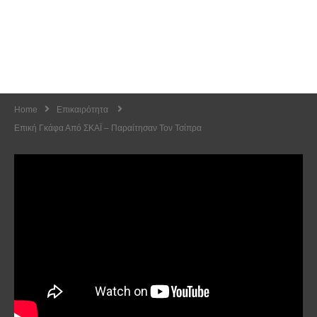
Home
Επικαιρότητα
Επική Γκάφα Από ΣΚΑΪ – Παραίτησαν Τον Τσίπρα