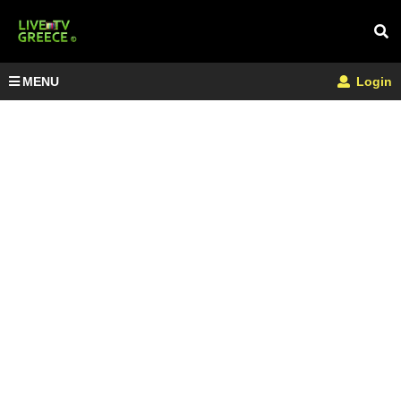
MENU
Login