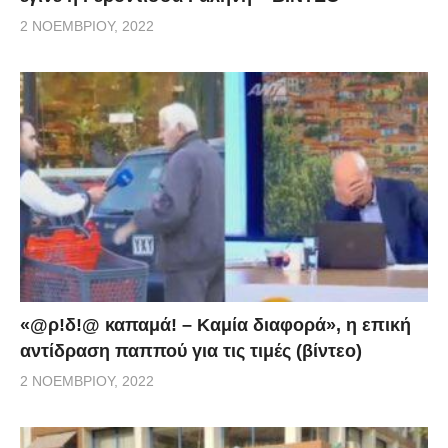
2 ΝΟΕΜΒΡΊΟΥ, 2022
«@ρ!δ!@ καπαμά! – Καμία διαφορά», η επική
αντίδραση παππού για τις τιμές (βίντεο)
2 ΝΟΕΜΒΡΊΟΥ, 2022