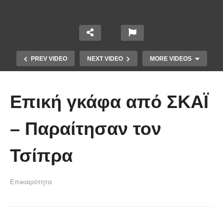
PREV VIDEO
NEXT VIDEO
MORE VIDEOS
Επική γκάφα από ΣΚΑΪ
– Παραίτησαν τον
Το Βίντεο που έγινε viral από την
Τσίπρα
πρώτη στιγμή και συγκίνησε το
Youtube: Αϊ Βασίλης μιλά στη
Επικαιρότητα
νοηματική με ένα μικρό κορίτσι