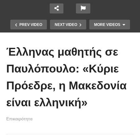
PREV VIDEO
NEXT VIDEO
MORE VIDEOS
Έλληνας μαθητής σε
Παυλόπουλο: «Κύριε
Το Βίντεο που έγινε viral από την
Πρόεδρε, η Μακεδονία
πρώτη στιγμή και συγκίνησε το
Youtube: Αϊ Βασίλης μιλά στη
είναι ελληνική»
νοηματική με ένα μικρό κορίτσι
Επικαιρότητα