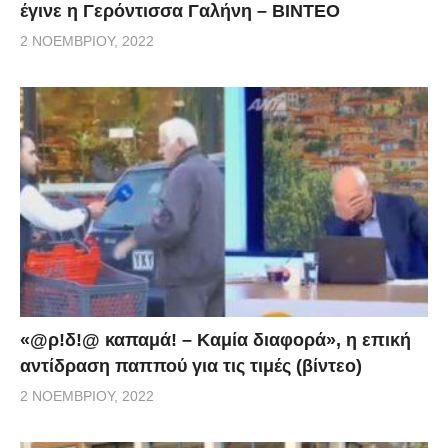
έγινε η Γερόντισσα Γαλήνη – ΒΙΝΤΕΟ
2 ΝΟΕΜΒΡΊΟΥ, 2022
«@ρ!δ!@ καπαμά! – Καμία διαφορά», η επική
αντίδραση παππού για τις τιμές (βίντεο)
2 ΝΟΕΜΒΡΊΟΥ, 2022