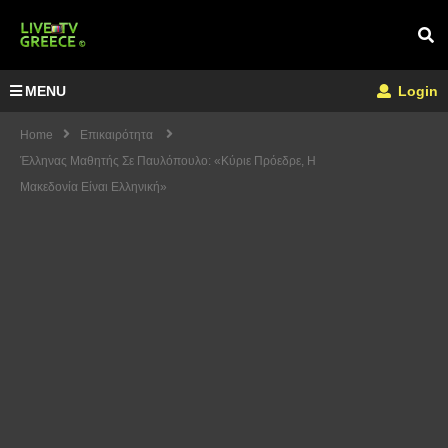
MENU
Login
Home
Επικαιρότητα
Έλληνας Μαθητής Σε Παυλόπουλο: «Κύριε Πρόεδρε, Η
Μακεδονία Είναι Ελληνική»