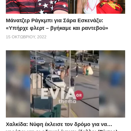
Μάνατζερ Ράγκμπι για Σάρα Εσκενάζυ:
«Υπήρχε φλερτ – βγήκαμε και ραντεβού»
15 ΟΚΤΩΒΡΊΟΥ, 2022
Χαλκίδα: Νύφη έκλεισε τον δρόμο για να…