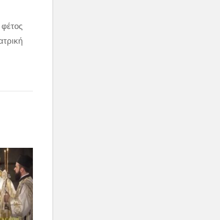
 φέτος
ατρική
ου
πω στο
λους
ερος
 μαζί
ι τον
,
 σχέση.
ιαφέρον