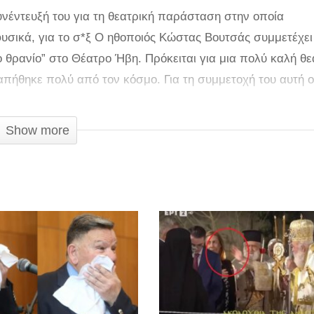
έντευξή του για τη θεατρική παράσταση στην οποία
 φυσικά, για το σ*ξ Ο ηθοποιός Κώστας Βουτσάς συμμετέχει
θρανίο” στο Θέατρο Ήβη. Πρόκειται για μια πολύ καλή θε
πήθηκε πολύ από τον κόσμο. Για τη συμμετοχή του αυτή ο
μαζί μια παρέα και περνούν πολύ όμορφα. Για τη μακρά τ
ρόνια στο θέατρο. Δεν κάνω ποτέ τη βεντέτα. Με το που μ
Show more
 οι βεντετισμοί”. “Οι άντρες δεν φλερτάρουν σήμερα για άλ
 με άντρες.
αίο πράγμα ο έρωτας. Είναι απλησίαστος τώρα. Ο μεγαλύτ
ς Αλεξανδράκης. Δεν υπήρχε γυναίκα που να μην είχε πάει
 του”, είπε ο Κώστας Βουτσάς ερωτώμενος για το φλερτ κα
 του ελληνικού κινηματογράφου, είπε πως ήταν και ο ίδιος
αν θέατρο και γυναίκες. Το σ*ξ είναι πάνω απ’ όλα σε μια
το ποιος πρέπει να κάνει το πρώτο βήμα δείχνοντας το ενδ