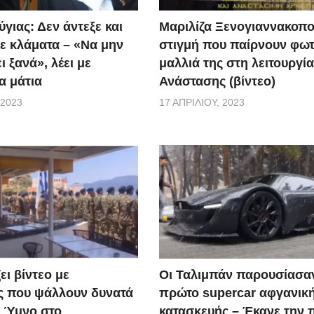
ν το πρώτο βήμα. Να δείξουν ότι ενδιαφέρονται, αλλά να μ
γιας: Δεν άντεξε και
Μαριλίζα Ξενογιαννακοπο
ε κλάματα – «Να μην
στιγμή που παίρνουν φωτ
ι ξανά», λέει με
μαλλιά της στη λειτουργία
α μάτια
Ανάστασης (βίντεο)
 2023
17 ΑΠΡΙΛΊΟΥ, 2023
ει βίντεο με
Οι Ταλιμπάν παρουσίασα
ς που ψάλλουν δυνατά
πρώτο supercar αφγανικ
ό Ύμνο στο
κατασκευής – Έκανε την