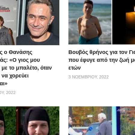
ς ο Θανάσης
Βουβός θρήνος για τον Γ
ς: «Ο γιος μου
που έφυγε από την ζωή μ
 με το μπαλέτο, όταν
ετών
 να χορεύει
3 ΝΟΕΜΒΡΊΟΥ, 2022
αι»
Υ, 2022