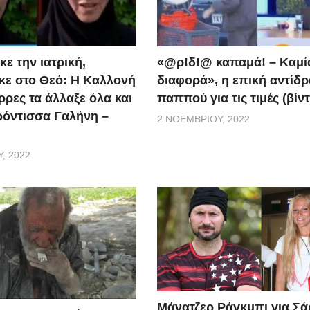
ε την ιατρική,
«@ρ!δ!@ καπαμά! – Καμί
ε στο Θεό: Η Καλλονή
διαφορά», η επική αντίδ
ρρες τα άλλαξε όλα και
παππού για τις τιμές (βίν
ερόντισσα Γαλήνη –
2 ΝΟΕΜΒΡΊΟΥ, 2022
, 2022
Μάνατζερ Ράγκμπι για Σ