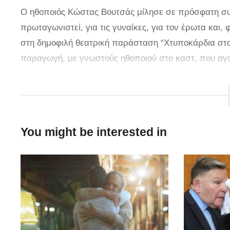
Ο ηθοποιός Κώστας Βουτσάς μίλησε σε πρόσφατη συν
πρωταγωνιστεί, για τις γυναίκες, για τον έρωτα και,
στη δημοφιλή θεατρική παράσταση “Χτυποκάρδια στο 
παραγωγή, με γνωστούς ηθοποιού στο καστ, που αγα
Βουτσάς δήλωσε πολύ χαρούμενος, καθώς είναι όλοι 
πορεία στο θέατρο είπε χαρακτηριστικά: “Είμαι 71 χ
θέατρο είμαι το ίδιο με τον τεχνικό, δεν μου αρέσουν
λόγους, προσωπικούς, και οι γυναίκες δύσκολα πάνε
You might be interested in
Εμείς ήμασταν μια εποχή τρισευτυχισμένη. Πολύ ωρ
εραστής του ελληνικού κινηματογράφου ήταν ο Αλέκο
του. Όλες οι πρωταγωνίστριες ήταν ερωτευμένες μαζί
έρωτα, ενώ στην ερώτηση αν και ο ίδιος ήταν εραστής
δεύτερος, μετά τον Αλεξανδράκη! “Εμένα η ζωή μου ήτ
Το καπέλο είναι!”, είπε μεταξύ άλλων, ενώ ως προς 