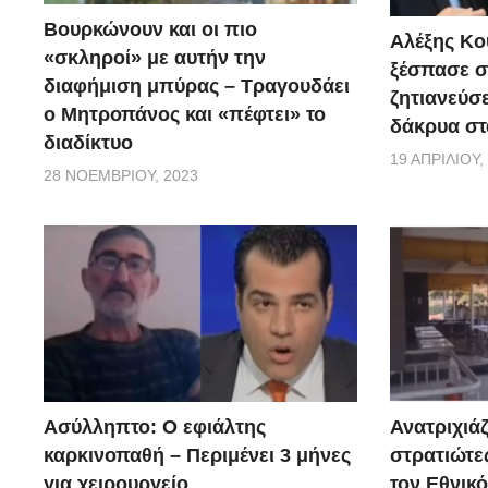
του, ανέφερε: “Βέβαια μπορούν οι γυναίκες να κάνου
Βουρκώνουν και οι πιο
Αλέξης Κού
παρακαλέσουν κιόλας”.
«σκληροί» με αυτήν την
ξέσπασε σ
διαφήμιση μπύρας – Τραγουδάει
ζητιανεύσε
ο Μητροπάνος και «πέφτει» το
δάκρυα στ
διαδίκτυο
19 ΑΠΡΙΛΊΟΥ,
28 ΝΟΕΜΒΡΊΟΥ, 2023
Ασύλληπτο: Ο εφιάλτης
Ανατριχιάζ
καρκινοπαθή – Περιμένει 3 μήνες
στρατιώτε
για χειρουργείο
τον Εθνικ