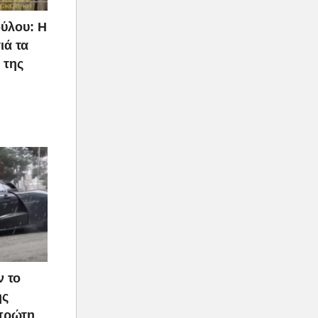
ην
ύλου: Η
ιά τα
 της
ν το
ής
 πρώτη