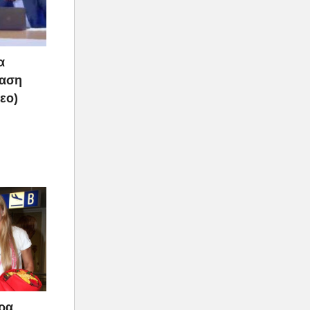
α
ραση
τεο)
άρα