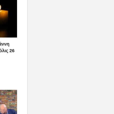
ιάννη
όλις 26