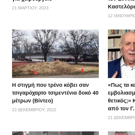
Καστελόρι
21 ΜΑΡΤΊΟΥ, 2023
12 ΙΑΝΟΥΑΡΊΟ
H στιγμή που τρένο κόβει σαν
«Πως τα κ
τσιγαρόχαρτο τσιμεντένια δοκό 40
εμβoλιασμέ
μέτρων (Βίντεο)
θετικός;»
από τον Γ
22 ΔΕΚΕΜΒΡΊΟΥ, 2022
21 ΔΕΚΕΜΒΡΊ