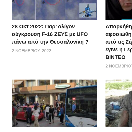
28 Οκτ 2022: Παρ’ ολίγον
Απαρνήθηκ
σύγκρουση F-16 ΖΕΥΣ με UFO
αφοσιώθηκ
πάνω από την Θεσσαλονίκη ?
από τις Σέ
έγινε η Γ
2 ΝΟΕΜΒΡΊΟΥ, 2022
ΒΙΝΤΕΟ
2 ΝΟΕΜΒΡΊΟΥ