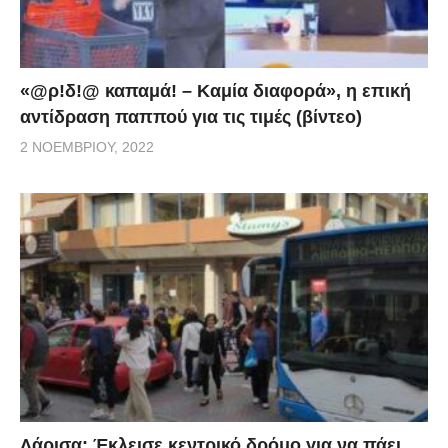
«@ρ!δ!@ καπαμά! – Καμία διαφορά», η επική
αντίδραση παππού για τις τιμές (βίντεο)
2 ΝΟΕΜΒΡΊΟΥ, 2022
Λάρισα: Έκλεισε κεντρικό δρόμο για να πάει