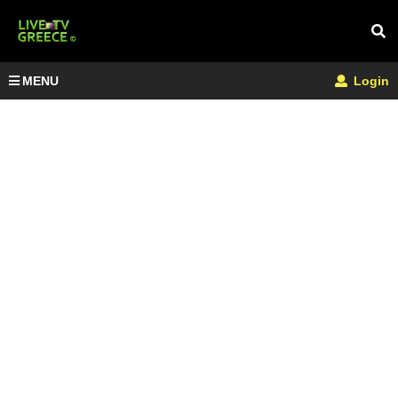
MENU
Login