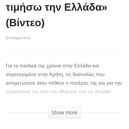
τιμήσω την Ελλάδα»
(Βίντεο)
Επικαιρότητα
Για τα παιδικά της χρόνια στην Ελλάδα και
συγκεκριμένα στην Κρήτη, τις δυσκολίες που
αντιμετώπισε όταν πέθανε ο πατέρας της και για την
στρατηγική της που την οδήγησε στο να στεφθεί
νικήτρια του βρετανικού MasterChef μίλησε η
Κρητικιά νικήτρια του ριάλιτι μαγειρικής Ειρήνη
Show more
Τζώρτζογλου. Μιλώντας στην «Φωλιά των Κου Κου»,
η Ειρήνη Τζώρτζογλου εξήγησε πώς από τραπεζικός