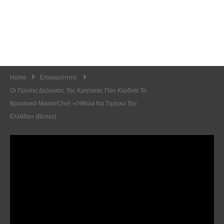
Home
Επικαιρότητα
Οι Πρώτες Δηλώσεις Της Κρητικιάς Που Κέρδισε Το
Βρετανικό MasterChef -«Ήθελα Να Τιμήσω Την
Ελλάδα» (Βίντεο)