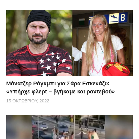
Μάνατζερ Ράγκμπι για Σάρα Εσκενάζυ:
«Υπήρχε φλερτ – βγήκαμε και ραντεβού»
15 ΟΚΤΩΒΡΊΟΥ, 2022