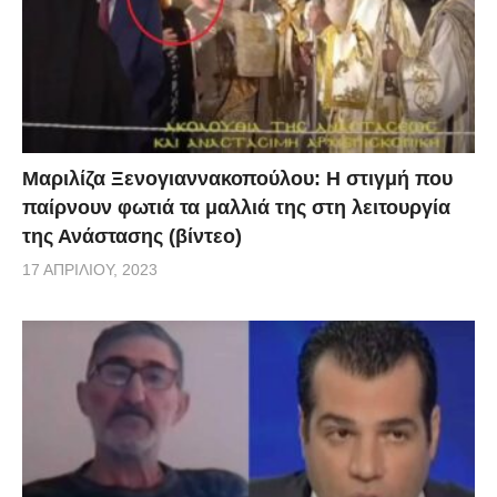
αν και υπήρχαν καλοί μάγειρες, με αποτέλεσμα στο
μυαλό μου να μην με έχω ούτε στο τελικό». Τέλος
αυτό που προκάλεσε έκπληξη ήταν η δήλωση της
ότι…βλέπει και το ελληνικό MasterChef, καθώς έτυχε
το Γενάρη να βρίσκεται στην Κρήτη όπου και
Μαριλίζα Ξενογιαννακοπούλου: Η στιγμή που
παρακολούθησε την προσπάθεια των παικτών στο
παίρνουν φωτιά τα μαλλιά της στη λειτουργία
MasterChef 3.
της Ανάστασης (βίντεο)
17 ΑΠΡΙΛΊΟΥ, 2023