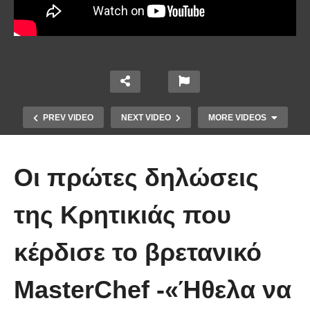
PREV VIDEO
NEXT VIDEO
MORE VIDEOS
Οι πρώτες δηλώσεις
της Κρητικιάς που
Το Βίντεο που έγινε viral από την
κέρδισε το βρετανικό
πρώτη στιγμή και συγκίνησε το
Youtube: Αϊ Βασίλης μιλά στη
MasterChef -«Ήθελα να
νοηματική με ένα μικρό κορίτσι