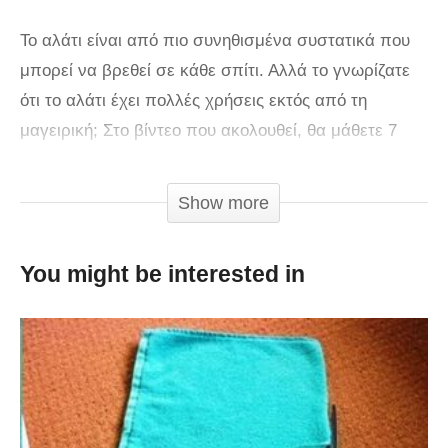
Το αλάτι είναι από πιο συνηθισμένα συστατικά που
μπορεί να βρεθεί σε κάθε σπίτι. Αλλά το γνωρίζατε
ότι το αλάτι έχει πολλές χρήσεις εκτός από τη
μαγειρική; Στο βίντεο που ακολουθεί, θα μάθετε 7
διαφορετικούς τρόπους για να εκμεταλευτείτε τις
χρήσεις του αλατιού, που ποτέ δεν είχατε φανταστεί!
Show more
1. Αν κόλλησε κάτι στην επιφάνεια στο σιδερό σας,
You might be interested in
πάρτε ένα αντικολλητικό φύλλο, και ρίξτε στην
επιφάνειά του λίγο αλάτι. Βάλτε στην υψηλή σκάλα
το σίδερο σας και περάστε το πάνω από το αλάτι. Το
σίδερο σας θα μείνει καθαρό.
2. Σας έσπασε κατά λάθος ένα αυγό; Ρίξτε αρκετή