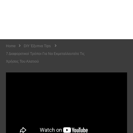
Home
DIY Έξυπνα Tips
7 Διαφορετικοί Τρόποι Για Να Εκμεταλλευτείτε Τις
Χρήσεις Του Αλατιού