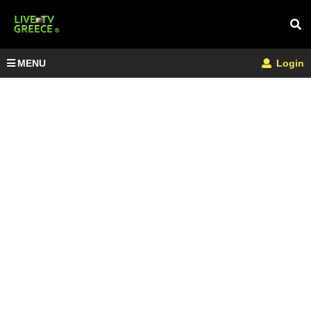
MENU
Login