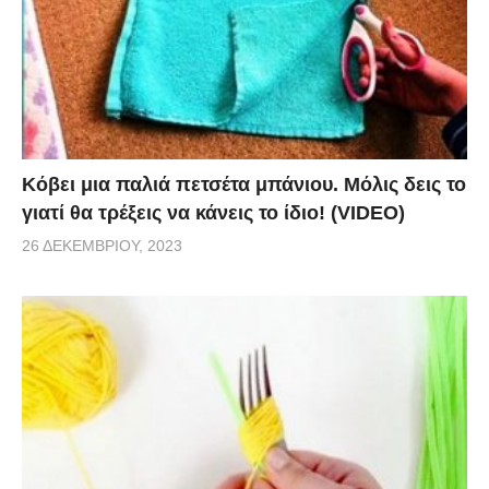
ποσότητα αλατιού πάνω από το αυγό για να το
απορροφήσει και αφήστε το για περίπου 10 λεπτά.
Στη συνέχεια, απλά χρησιμοποιήστε ένα
απορροφητικό χαρτί για να το μαζέψετε εύκολα.
3. Σβήστε φωτιά από λάδι, ρίχνοντας αλάτι πάνω σ
Κόβει μια παλιά πετσέτα μπάνιου. Μόλις δεις το
“αυτό. Το άλατι θα σβήσει τις φλόγες, διακόπτοντας
γιατί θα τρέξεις να κάνεις το ίδιο! (VIDEO)
τη ροή του οξυγόνου.
26 ΔΕΚΕΜΒΡΊΟΥ, 2023
4. Το τηγάνι σας έχει καμμένα υπολείμματα; Καλύψτε
το εσωτερικό του τηγανιού με αλάτι και προσθέστε
νερό. Το μείγμα του αλμυρού νερού θα βοηθήσει να
αφαιρεθούν τα καμμένα υπολείμματα.
5. Το σφουγγάρι σας είναι βρώμικο; Κανένα
πρόβλημα! Γεμίστε ένα δοχείο με νερό και ρίξτε μια