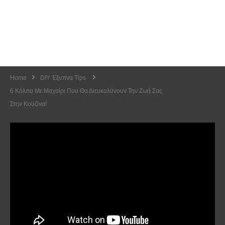
Home
DIY Έξυπνα Tips
6 Κόλπα Με Μαχαίρι Που Θα Διευκολύνουν Την Ζωή Σας
Στην Κουζίνα!