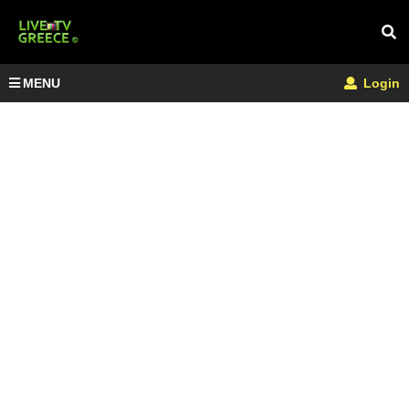
MENU
Login