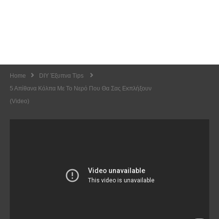
Home
DIY Έξυπνα Tips
5 Απίθανα Κόλπα Με Το Νερό Που Θα Σας Εκπλήξουν
(Video)