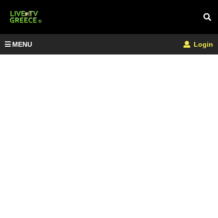
MENU
Login