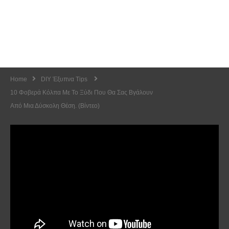
Home
DIY Έξυπνα Tips
10 Φοβερά Κόλπα Με Το Ξύδι Που Θα Σας Βγάλουν
Από Μια Δύσκολη Θέση. (Βίντεο)