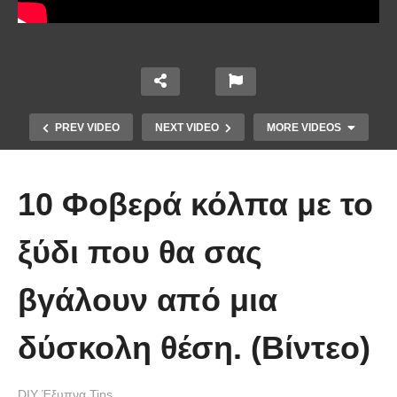
PREV VIDEO
NEXT VIDEO
MORE VIDEOS
10 Φοβερά κόλπα με το
ξύδι που θα σας
βγάλουν από μια
Ένα κόλπο για να στερεώσεις τα
δύσκολη θέση. (Βίντεο)
λουλούδια στο βάζο.
DIY Έξυπνα Tips