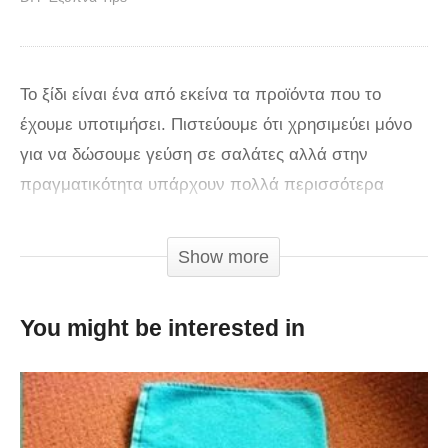
Το ξίδι είναι ένα από εκείνα τα προϊόντα που το
έχουμε υποτιμήσει. Πιστεύουμε ότι χρησιμεύει μόνο
για να δώσουμε γεύση σε σαλάτες αλλά στην
πραγματικότητα υπάρχουν πολλά περισσότερα
πράγματα που μπορούμε να κάνουμε με αυτό. Αυτό
το υγρό προέρχεται από την ζύμωση του αλκοόλ,
Show more
όπως το κρασί ή και από μήλο. Μόλις υποστεί
ζύμωση περιέχει μία συγκέντρωση που κυμαίνεται
You might be interested in
από 3% έως 5% οξικό οξύ σε νερό.
Τα φυσικά ξύδια περιέχουν επίσης μικρές ποσότητες
τρυγικού οξέος και κιτρικού οξέος. Αυτά τα οξέα