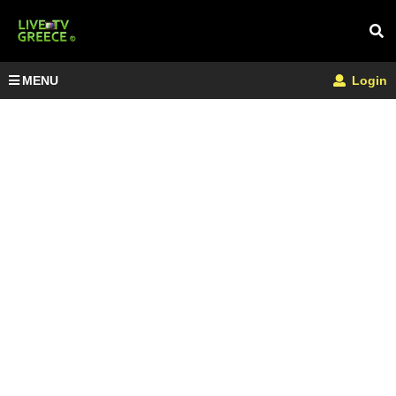
MENU
Login