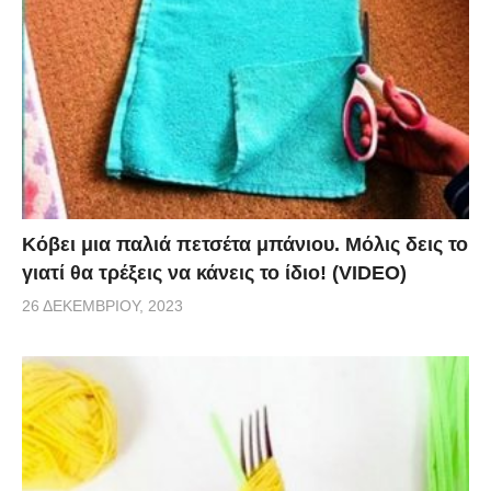
κάνουν το ξύδι ένα χρήσιμο φυσικό προϊόν
καθαρισμού, το οποίο χρησιμοποιείται ορθά ή σε
συνδυασμό με μαγιά και νερό. Στο βίντεο θα δούμε
10 πιθανές χρήσεις και πρακτικές που δίνουν στο
ξύδι μεγάλη αξία.
via
Κόβει μια παλιά πετσέτα μπάνιου. Μόλις δεις το
γιατί θα τρέξεις να κάνεις το ίδιο! (VIDEO)
26 ΔΕΚΕΜΒΡΊΟΥ, 2023