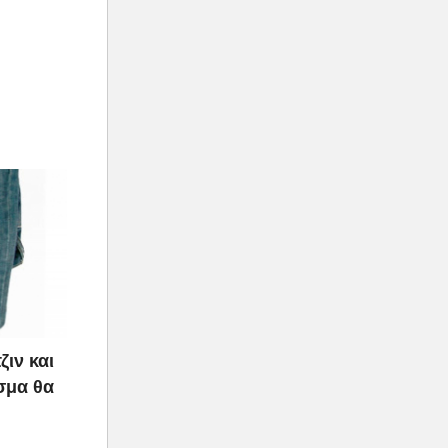
ζιν και
σμα θα