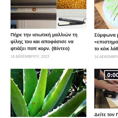
Πήρε την ισιωτική μαλλιών τη
Σύμφωνα μ
φίλης του και αποφάσισε να
«επιστημο
φτιάξει ποπ κορν. (Βίντεο)
το κέικ λά
18 ΔΕΚΕΜΒΡΊΟΥ, 2023
16 ΔΕΚΕΜΒΡΊ
Δείτε τον 