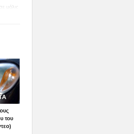
σε μόλις
τους
υ του
ντεο)