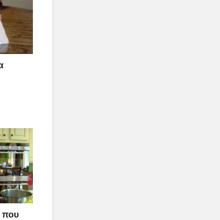
α
ό που