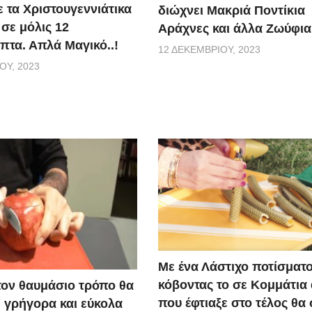
ε τα Χριστουγεννιάτικα
διώχνει Μακριά Ποντίκια
σε μόλις 12
Αράχνες και άλλα Ζωύφια
πτα. Απλά Μαγικό..!
12 ΔΕΚΕΜΒΡΊΟΥ, 2023
ΟΥ, 2023
Με ένα Λάστιχο ποτίσματ
κόβοντας το σε Κομμάτια
τον θαυμάσιο τρόπο θα
που έφτιαξε στο τέλος θα
ε γρήγορα και εύκολα