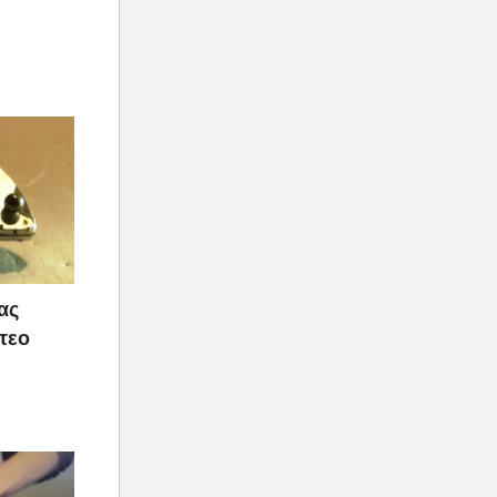
ας
τεο