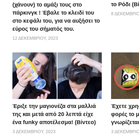
το Ρόδι (Β
(χάνουν) το αμάξι τους στο
πάρκινγκ ! Έβαλε το κλειδί του
8 ΔΕΚΕΜΒΡΊΟ
στο κεφάλι του, για να αυξήσει το
εύρος του σήματός του.
12 ΔΕΚΕΜΒΡΊΟΥ, 2023
Έριξε την μαγιονέζα στα μαλλιά
Έχετε χρη
της και μετά από 20 λεπτά είχε
φορές το μ
ένα funky αποτέλεσμα! (Βίντεο)
γνωρίζεται
3 ΔΕΚΕΜΒΡΊΟΥ, 2023
3 ΔΕΚΕΜΒΡΊΟ