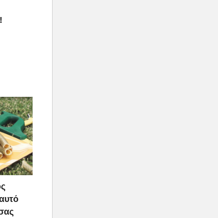
!
ος
 αυτό
 σας