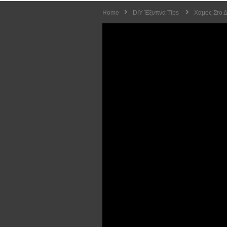
Home
DIY Έξυπνα Tips
Χαμός Στο 