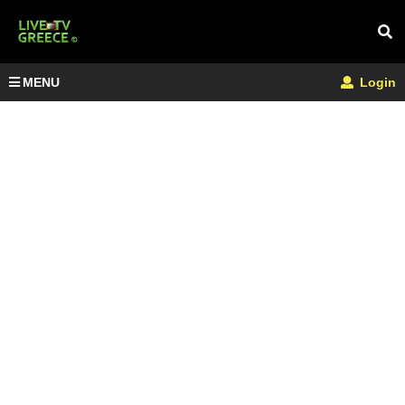
MENU
Login