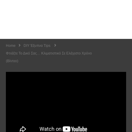
Home
DIY Έξυπνα Tips
Φτιάξτε Το Δικό Σας… Κλιματιστικό Σε Ελάχιστο Χρόνο
(Βίντεο)