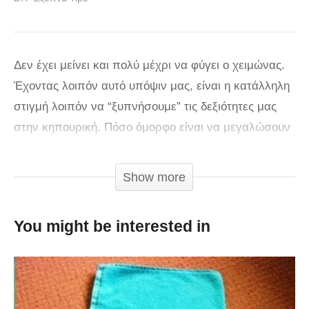
Δεν έχει μείνει και πολύ μέχρι να φύγει ο χειμώνας.
Έχοντας λοιπόν αυτό υπόψιν μας, είναι η κατάλληλη
στιγμή λοιπόν να “ξυπνήσουμε” τις δεξιότητες μας
στην κηπουρική. Πόσο όμορφο είναι να μεγαλώσουν
τα φυτά σας, τα δεντράκια σας και να απολαμβάνετε
αυτή την εκπληκτική ομορφιά. Σε αυτό το βίντεο ο
Show more
Γκρόου Βεγκ θα μας δείξει 10 απλά tips για το πως
μπορούμε να δημιουργήσουμε έναν εκπληκτικό
You might be interested in
κήπο. Θα σας εκπλήξει η συμβουλή του για το πως
βοηθάει το χαρτί τουαλέτας να μεγαλώσουν!