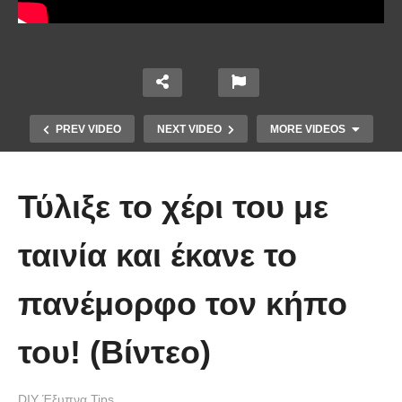
PREV VIDEO
NEXT VIDEO
MORE VIDEOS
Τύλιξε το χέρι του με
ταινία και έκανε το
πανέμορφο τον κήπο
Ένα κόλπο για να στερεώσεις τα
του! (Βίντεο)
λουλούδια στο βάζο.
DIY Έξυπνα Tips