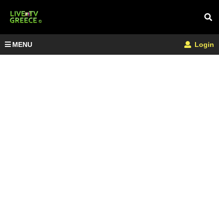
MENU
Login