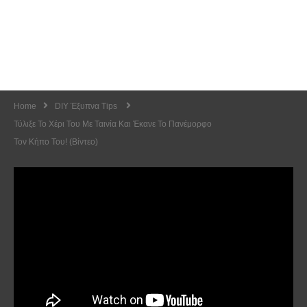
Home
DIY Έξυπνα Tips
Τύλιξε Το Χέρι Του Με Ταινία Και Έκανε Το Πανέμορφο
Τον Κήπο Του! (Βίντεο)